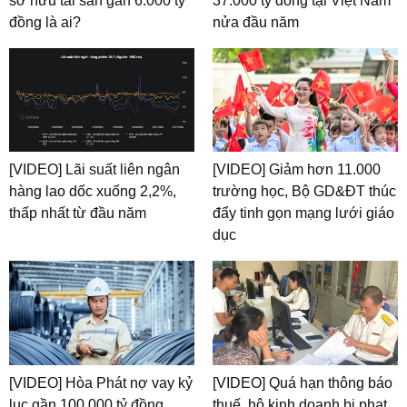
sở hữu tài sản gần 6.000 tỷ
37.000 tỷ đồng tại Việt Nam
đồng là ai?
nửa đầu năm
[VIDEO] Lãi suất liên ngân
[VIDEO] Giảm hơn 11.000
hàng lao dốc xuống 2,2%,
trường học, Bộ GD&ĐT thúc
thấp nhất từ đầu năm
đẩy tinh gọn mạng lưới giáo
dục
[VIDEO] Hòa Phát nợ vay kỷ
[VIDEO] Quá hạn thông báo
lục gần 100.000 tỷ đồng
thuế, hộ kinh doanh bị phạt