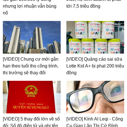
nhưng lợi nhuận vẫn bùng
tới 7,5 triệu đồng
nổ
[VIDEO] Chung cư mới gắn
[VIDEO] Quảng cáo sai sữa
hạn theo tuổi thọ công trình,
Lotte Kid A+ bị phạt 200 triệu
thị trường sẽ thay đổi
đồng
[VIDEO] 5 thay đổi lớn về sổ
[VIDEO] Kính AI Leqi - Công
đỏ: Sổ đỏ điện tử và ghi tên
Cụ Gian Lận Thi Cử Đỉnh