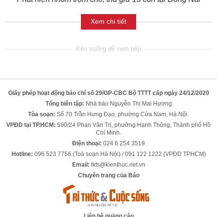
Xem chi tiết
Giấy phép hoạt động báo chí số 29/GP-CBC Bộ TTTT cấp ngày 24/12/2020
Tổng biên tập:
Nhà báo Nguyễn Thị Mai Hương
Tòa soạn:
Số 70 Trần Hưng Đạo, phường Cửa Nam, Hà Nội.
VPĐD tại TP.HCM:
590/24 Phan Văn Trị, phường Hạnh Thông, Thành phố Hồ
Chí Minh.
Điện thoại:
024 6 254 3519
Hotline:
096 523 7756 (Toà soạn Hà Nội) / 091 122 1222 (VPĐD TPHCM)
Email:
tkts@kienthuc.net.vn
Chuyên trang của Báo
Liên hệ quảng cáo