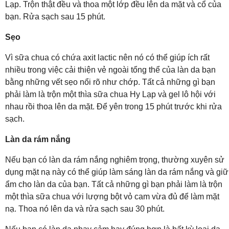
Lạp. Trộn thật đều và thoa một lớp đều lên da mặt và cổ của
bạn. Rửa sạch sau 15 phút.
Sẹo
Vì sữa chua có chứa axit lactic nên nó có thể giúp ích rất
nhiều trong việc cải thiện vẻ ngoài tổng thể của làn da bạn
bằng những vết sẹo nổi rõ như chớp. Tất cả những gì bạn
phải làm là trộn một thìa sữa chua Hy Lạp và gel lô hội với
nhau rồi thoa lên da mặt. Để yên trong 15 phút trước khi rửa
sạch.
Làn da rám nắng
Nếu bạn có làn da rám nắng nghiêm trọng, thường xuyên sử
dụng mặt nạ này có thể giúp làm sáng làn da rám nắng và giữ
ẩm cho làn da của bạn. Tất cả những gì bạn phải làm là trộn
một thìa sữa chua với lượng bột vỏ cam vừa đủ để làm mặt
nạ. Thoa nó lên da và rửa sạch sau 30 phút.