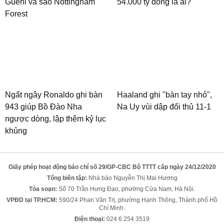
Guehi và sao Nottingham
54.000 tỷ đồng là ai?
Forest
Ngất ngây Ronaldo ghi bàn
Haaland ghi "bàn tay nhỏ",
943 giúp Bồ Đào Nha
Na Uy vùi dập đối thủ 11-1
ngược dòng, lập thêm kỷ lục
khủng
Giấy phép hoạt động báo chí số 29/GP-CBC Bộ TTTT cấp ngày 24/12/2020
Tổng biên tập:
Nhà báo Nguyễn Thị Mai Hương
Tòa soạn:
Số 70 Trần Hưng Đạo, phường Cửa Nam, Hà Nội.
VPĐD tại TP.HCM:
590/24 Phan Văn Trị, phường Hạnh Thông, Thành phố Hồ
Chí Minh.
Điện thoại:
024 6 254 3519