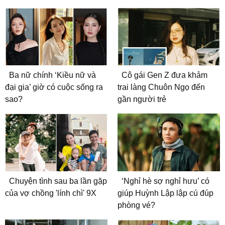
Ba nữ chính ‘Kiều nữ và
Cô gái Gen Z đưa khảm
đại gia’ giờ có cuộc sống ra
trai làng Chuôn Ngọ đến
sao?
gần người trẻ
Chuyện tình sau ba lần gặp
‘Nghỉ hè sợ nghỉ hưu’ có
của vợ chồng 'lính chì' 9X
giúp Huỳnh Lập lập cú đúp
phòng vé?