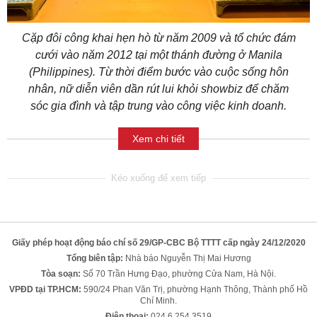
Cặp đôi công khai hẹn hò từ năm 2009 và tổ chức đám
cưới vào năm 2012 tại một thánh đường ở Manila
(Philippines). Từ thời điểm bước vào cuộc sống hôn
nhân, nữ diễn viên dần rút lui khỏi showbiz để chăm
sóc gia đình và tập trung vào công việc kinh doanh.
Xem chi tiết
Giấy phép hoạt động báo chí số 29/GP-CBC Bộ TTTT cấp ngày 24/12/2020
Tổng biên tập:
Nhà báo Nguyễn Thị Mai Hương
Tòa soạn:
Số 70 Trần Hưng Đạo, phường Cửa Nam, Hà Nội.
VPĐD tại TP.HCM:
590/24 Phan Văn Trị, phường Hạnh Thông, Thành phố Hồ
Chí Minh.
Điện thoại:
024 6 254 3519