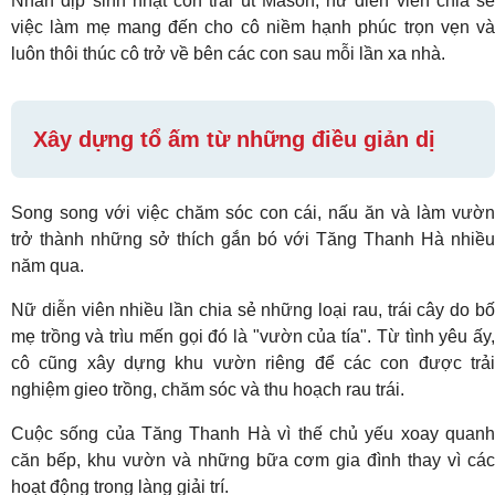
Nhân dịp sinh nhật con trai út Mason, nữ diễn viên chia sẻ
việc làm mẹ mang đến cho cô niềm hạnh phúc trọn vẹn và
luôn thôi thúc cô trở về bên các con sau mỗi lần xa nhà.
Xây dựng tổ ấm từ những điều giản dị
Song song với việc chăm sóc con cái, nấu ăn và làm vườn
trở thành những sở thích gắn bó với Tăng Thanh Hà nhiều
năm qua.
Nữ diễn viên nhiều lần chia sẻ những loại rau, trái cây do bố
mẹ trồng và trìu mến gọi đó là "vườn của tía". Từ tình yêu ấy,
cô cũng xây dựng khu vườn riêng để các con được trải
nghiệm gieo trồng, chăm sóc và thu hoạch rau trái.
Cuộc sống của Tăng Thanh Hà vì thế chủ yếu xoay quanh
căn bếp, khu vườn và những bữa cơm gia đình thay vì các
hoạt động trong làng giải trí.