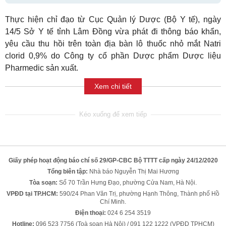
Thực hiện chỉ đạo từ Cục Quản lý Dược (Bộ Y tế), ngày
14/5 Sở Y tế tỉnh Lâm Đồng vừa phát đi thông báo khẩn,
yêu cầu thu hồi trên toàn địa bàn lô thuốc nhỏ mắt Natri
clorid 0,9% do Công ty cổ phần Dược phẩm Dược liệu
Pharmedic sản xuất.
Xem chi tiết
Giấy phép hoạt động báo chí số 29/GP-CBC Bộ TTTT cấp ngày 24/12/2020
Tổng biên tập:
Nhà báo Nguyễn Thị Mai Hương
Tòa soạn:
Số 70 Trần Hưng Đạo, phường Cửa Nam, Hà Nội.
VPĐD tại TP.HCM:
590/24 Phan Văn Trị, phường Hạnh Thông, Thành phố Hồ
Chí Minh.
Điện thoại:
024 6 254 3519
Hotline:
096 523 7756 (Toà soạn Hà Nội) / 091 122 1222 (VPĐD TPHCM)