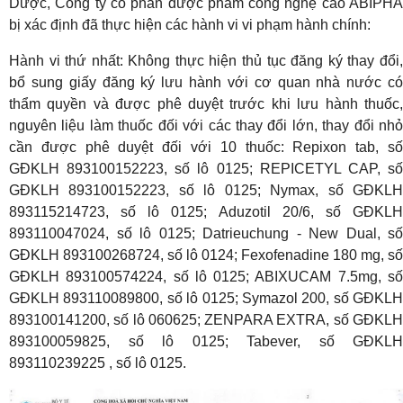
Dược, Công ty cổ phần dược phẩm công nghệ cao ABIPHA
bị xác định đã thực hiện các hành vi vi phạm hành chính:
Hành vi thứ nhất: Không thực hiện thủ tục đăng ký thay đổi,
bổ sung giấy đăng ký lưu hành với cơ quan nhà nước có
thẩm quyền và được phê duyệt trước khi lưu hành thuốc,
nguyên liệu làm thuốc đối với các thay đổi lớn, thay đổi nhỏ
cần được phê duyệt đối với 10 thuốc: Repixon tab, số
GĐKLH 893100152223, số lô 0125; REPICETYL CAP, số
GĐKLH 893100152223, số lô 0125; Nymax, số GĐKLH
893115214723, số lô 0125; Aduzotil 20/6, số GĐKLH
893110047024, số lô 0125; Datrieuchung - New Dual, số
GĐKLH 893100268724, số lô 0124; Fexofenadine 180 mg, số
GĐKLH 893100574224, số lô 0125; ABIXUCAM 7.5mg, số
GĐKLH 893110089800, số lô 0125; Symazol 200, số GĐKLH
893100141200, số lô 060625; ZENPARA EXTRA, số GĐKLH
893100059825, số lô 0125; Tabever, số GĐKLH
893110239225 , số lô 0125.