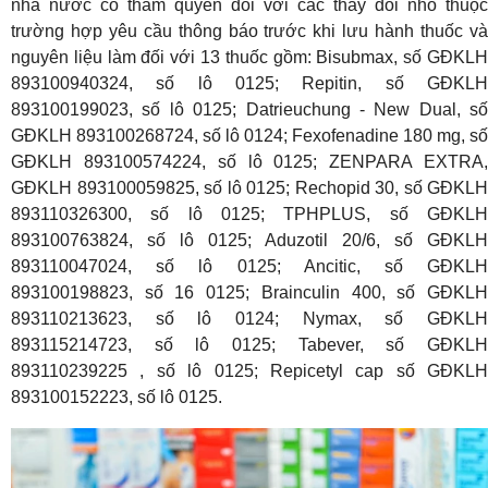
nhà nước có thẩm quyền đối với các thay đổi nhỏ thuộc
trường hợp yêu cầu thông báo trước khi lưu hành thuốc và
nguyên liệu làm đối với 13 thuốc gồm: Bisubmax, số GĐKLH
893100940324, số lô 0125; Repitin, số GĐKLH
893100199023, số lô 0125; Datrieuchung - New Dual, số
GĐKLH 893100268724, số lô 0124; Fexofenadine 180 mg, số
GĐKLH 893100574224, số lô 0125; ZENPARA EXTRA,
GĐKLH 893100059825, số lô 0125; Rechopid 30, số GĐKLH
893110326300, số lô 0125; TPHPLUS, số GĐKLH
893100763824, số lô 0125; Aduzotil 20/6, số GĐKLH
893110047024, số lô 0125; Ancitic, số GĐKLH
893100198823, số 16 0125; Brainculin 400, số GĐKLH
893110213623, số lô 0124; Nymax, số GĐKLH
893115214723, số lô 0125; Tabever, số GĐKLH
893110239225 , số lô 0125; Repicetyl cap số GĐKLH
893100152223, số lô 0125.