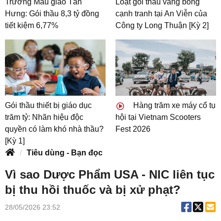
Trường Mẫu giáo Tân
Loạt gói thầu vắng bóng
Hưng: Gói thầu 8,3 tỷ đồng
cạnh tranh tại An Viễn của
tiết kiệm 6,77%
Công ty Long Thuận [Kỳ 2]
Gói thầu thiết bị giáo dục
Hàng trăm xe máy cổ tụ
trăm tỷ: Nhãn hiệu độc
hội tại Vietnam Scooters
quyền có làm khó nhà thầu?
Fest 2026
[Kỳ 1]
Tiêu dùng - Bạn đọc
Vì sao Dược Phẩm USA - NIC liên tục
bị thu hồi thuốc và bị xử phạt?
28/05/2026 23:52