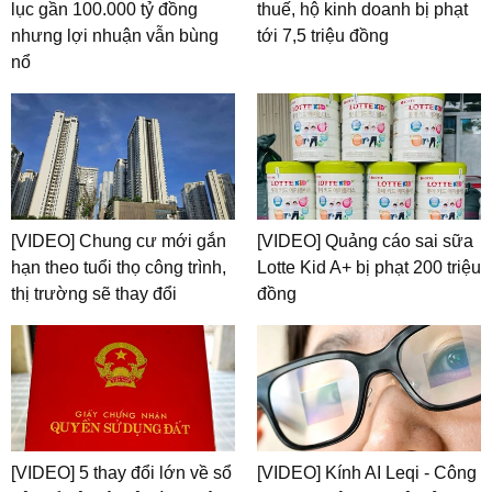
lục gần 100.000 tỷ đồng
thuế, hộ kinh doanh bị phạt
nhưng lợi nhuận vẫn bùng
tới 7,5 triệu đồng
nổ
[VIDEO] Chung cư mới gắn
[VIDEO] Quảng cáo sai sữa
hạn theo tuổi thọ công trình,
Lotte Kid A+ bị phạt 200 triệu
thị trường sẽ thay đổi
đồng
[VIDEO] 5 thay đổi lớn về sổ
[VIDEO] Kính AI Leqi - Công