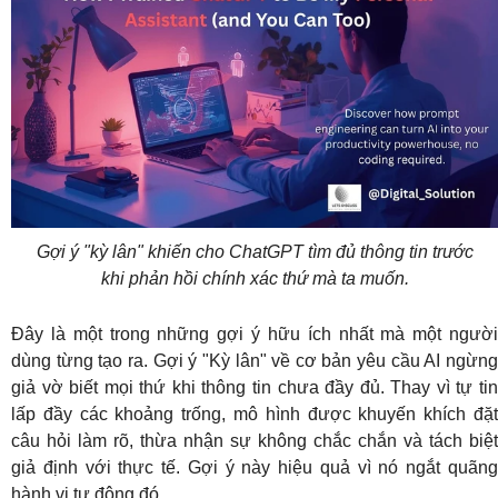
Gợi ý "kỳ lân" khiến cho ChatGPT tìm đủ thông tin trước
khi phản hồi chính xác thứ mà ta muốn.
Đây là một trong những gợi ý hữu ích nhất mà một người
dùng từng tạo ra. Gợi ý "Kỳ lân" về cơ bản yêu cầu AI ngừng
giả vờ biết mọi thứ khi thông tin chưa đầy đủ. Thay vì tự tin
lấp đầy các khoảng trống, mô hình được khuyến khích đặt
câu hỏi làm rõ, thừa nhận sự không chắc chắn và tách biệt
giả định với thực tế. Gợi ý này hiệu quả vì nó ngắt quãng
hành vi tự động đó.