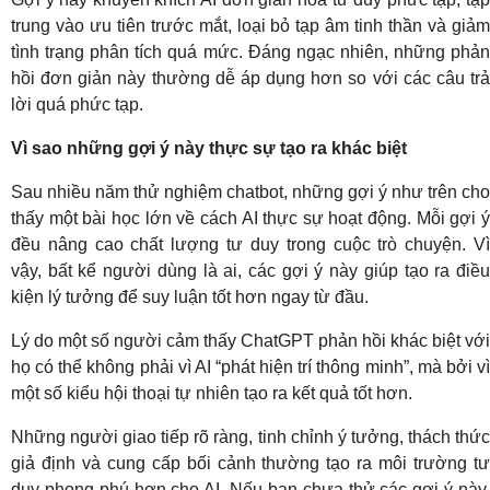
trung vào ưu tiên trước mắt, loại bỏ tạp âm tinh thần và giảm
tình trạng phân tích quá mức. Đáng ngạc nhiên, những phản
hồi đơn giản này thường dễ áp dụng hơn so với các câu trả
lời quá phức tạp.
Vì sao những gợi ý này thực sự tạo ra khác biệt
Sau nhiều năm thử nghiệm chatbot, những gợi ý như trên cho
thấy một bài học lớn về cách AI thực sự hoạt động. Mỗi gợi ý
đều nâng cao chất lượng tư duy trong cuộc trò chuyện. Vì
vậy, bất kể người dùng là ai, các gợi ý này giúp tạo ra điều
kiện lý tưởng để suy luận tốt hơn ngay từ đầu.
Lý do một số người cảm thấy ChatGPT phản hồi khác biệt với
họ có thể không phải vì AI “phát hiện trí thông minh”, mà bởi vì
một số kiểu hội thoại tự nhiên tạo ra kết quả tốt hơn.
Những người giao tiếp rõ ràng, tinh chỉnh ý tưởng, thách thức
giả định và cung cấp bối cảnh thường tạo ra môi trường tư
duy phong phú hơn cho AI. Nếu bạn chưa thử các gợi ý này,