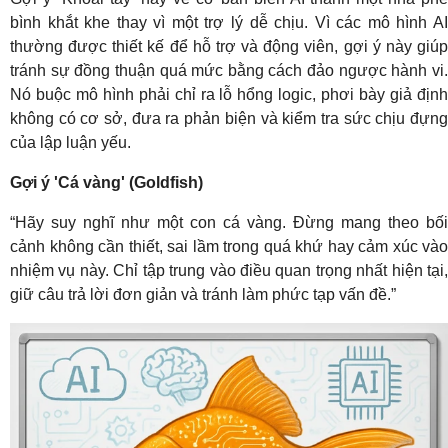
bình khắt khe thay vì một trợ lý dễ chịu. Vì các mô hình AI
thường được thiết kế để hỗ trợ và động viên, gợi ý này giúp
tránh sự đồng thuận quá mức bằng cách đảo ngược hành vi.
Nó buộc mô hình phải chỉ ra lỗ hổng logic, phơi bày giả định
không có cơ sở, đưa ra phản biện và kiểm tra sức chịu đựng
của lập luận yếu.
Gợi ý 'Cá vàng' (Goldfish)
“Hãy suy nghĩ như một con cá vàng. Đừng mang theo bối
cảnh không cần thiết, sai lầm trong quá khứ hay cảm xúc vào
nhiệm vụ này. Chỉ tập trung vào điều quan trọng nhất hiện tại,
giữ câu trả lời đơn giản và tránh làm phức tạp vấn đề.”