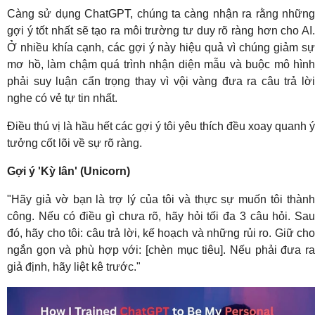
Càng sử dụng ChatGPT, chúng ta càng nhận ra rằng những
gợi ý tốt nhất sẽ tạo ra môi trường tư duy rõ ràng hơn cho AI.
Ở nhiều khía cạnh, các gợi ý này hiệu quả vì chúng giảm sự
mơ hồ, làm chậm quá trình nhận diện mẫu và buộc mô hình
phải suy luận cẩn trọng thay vì vội vàng đưa ra câu trả lời
nghe có vẻ tự tin nhất.
Điều thú vị là hầu hết các gợi ý tôi yêu thích đều xoay quanh ý
tưởng cốt lõi về sự rõ ràng.
Gợi ý 'Kỳ lân' (Unicorn)
"Hãy giả vờ bạn là trợ lý của tôi và thực sự muốn tôi thành
công. Nếu có điều gì chưa rõ, hãy hỏi tối đa 3 câu hỏi. Sau
đó, hãy cho tôi: câu trả lời, kế hoạch và những rủi ro. Giữ cho
ngắn gọn và phù hợp với: [chèn mục tiêu]. Nếu phải đưa ra
giả định, hãy liệt kê trước."