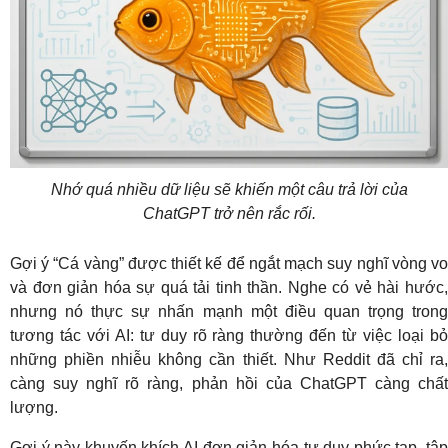
Nhớ quá nhiều dữ liệu sẽ khiến một câu trả lời của
ChatGPT trở nên rắc rối.
Gợi ý “Cá vàng” được thiết kế để ngắt mạch suy nghĩ vòng vo
và đơn giản hóa sự quá tải tinh thần. Nghe có vẻ hài hước,
nhưng nó thực sự nhấn mạnh một điều quan trọng trong
tương tác với AI: tư duy rõ ràng thường đến từ việc loại bỏ
những phiền nhiễu không cần thiết. Như Reddit đã chỉ ra,
càng suy nghĩ rõ ràng, phản hồi của ChatGPT càng chất
lượng.
Gợi ý này khuyến khích AI đơn giản hóa tư duy phức tạp, tập