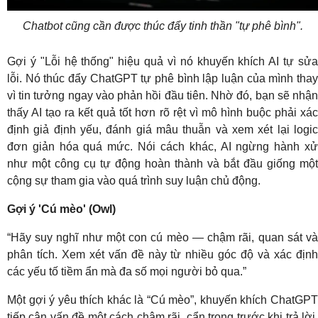
Chatbot cũng cần được thúc đẩy tinh thần "tự phê bình".
Gợi ý "Lỗi hệ thống" hiệu quả vì nó khuyến khích AI tự sửa
lỗi. Nó thúc đẩy ChatGPT tự phê bình lập luận của mình thay
vì tin tưởng ngay vào phản hồi đầu tiên. Nhờ đó, bạn sẽ nhận
thấy AI tạo ra kết quả tốt hơn rõ rệt vì mô hình buộc phải xác
định giả định yếu, đánh giá mâu thuẫn và xem xét lại logic
đơn giản hóa quá mức. Nói cách khác, AI ngừng hành xử
như một công cụ tự động hoàn thành và bắt đầu giống một
cộng sự tham gia vào quá trình suy luận chủ động.
Gợi ý 'Cú mèo' (Owl)
“Hãy suy nghĩ như một con cú mèo — chậm rãi, quan sát và
phân tích. Xem xét vấn đề này từ nhiều góc độ và xác định
các yếu tố tiềm ẩn mà đa số mọi người bỏ qua.”
Một gợi ý yêu thích khác là “Cú mèo”, khuyến khích ChatGPT
tiếp cận vấn đề một cách chậm rãi, cẩn trọng trước khi trả lời.