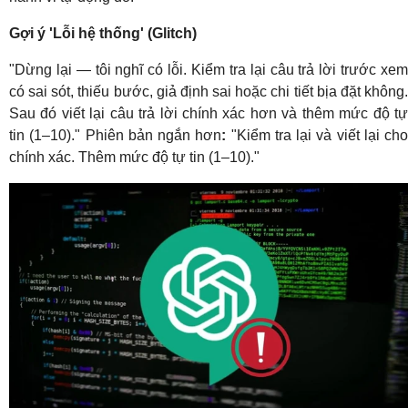
Gợi ý 'Lỗi hệ thống' (Glitch)
"Dừng lại — tôi nghĩ có lỗi. Kiểm tra lại câu trả lời trước xem
có sai sót, thiếu bước, giả định sai hoặc chi tiết bịa đặt không.
Sau đó viết lại câu trả lời chính xác hơn và thêm mức độ tự
tin (1–10)."
Phiên bản ngắn hơn
:
"Kiểm tra lại và viết lại cho
chính xác. Thêm mức độ tự tin (1–10)."