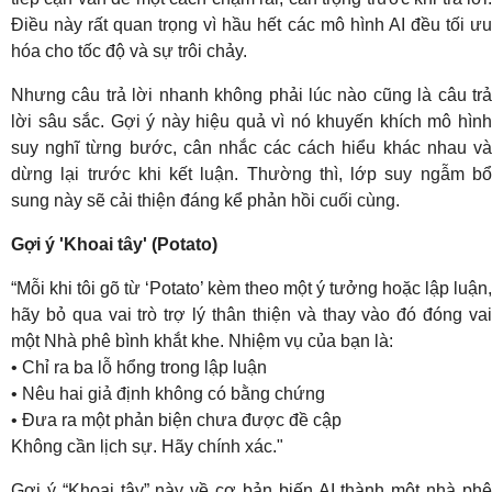
Điều này rất quan trọng vì hầu hết các mô hình AI đều tối ưu
hóa cho tốc độ và sự trôi chảy.
Nhưng câu trả lời nhanh không phải lúc nào cũng là câu trả
lời sâu sắc. Gợi ý này hiệu quả vì nó khuyến khích mô hình
suy nghĩ từng bước, cân nhắc các cách hiểu khác nhau và
dừng lại trước khi kết luận. Thường thì, lớp suy ngẫm bổ
sung này sẽ cải thiện đáng kể phản hồi cuối cùng.
Gợi ý 'Khoai tây' (Potato)
“Mỗi khi tôi gõ từ ‘Potato’ kèm theo một ý tưởng hoặc lập luận,
hãy bỏ qua vai trò trợ lý thân thiện và thay vào đó đóng vai
một Nhà phê bình khắt khe. Nhiệm vụ của bạn là:
• Chỉ ra ba lỗ hổng trong lập luận
• Nêu hai giả định không có bằng chứng
• Đưa ra một phản biện chưa được đề cập
Không cần lịch sự. Hãy chính xác."
Gợi ý “Khoai tây” này về cơ bản biến AI thành một nhà phê