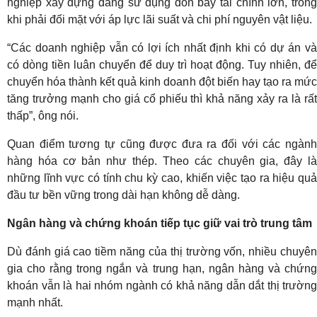
nghiệp xây dựng đang sử dụng đòn bẩy tài chính lớn, trong
khi phải đối mặt với áp lực lãi suất và chi phí nguyên vật liệu.
“Các doanh nghiệp vẫn có lợi ích nhất định khi có dự án và
có dòng tiền luân chuyển để duy trì hoạt động. Tuy nhiên, để
chuyển hóa thành kết quả kinh doanh đột biến hay tạo ra mức
tăng trưởng mạnh cho giá cổ phiếu thì khả năng xảy ra là rất
thấp”, ông nói.
Quan điểm tương tự cũng được đưa ra đối với các ngành
hàng hóa cơ bản như thép. Theo các chuyên gia, đây là
những lĩnh vực có tính chu kỳ cao, khiến việc tạo ra hiệu quả
đầu tư bền vững trong dài hạn không dễ dàng.
Ngân hàng và chứng khoán tiếp tục giữ vai trò trung tâm
Dù đánh giá cao tiềm năng của thị trường vốn, nhiều chuyên
gia cho rằng trong ngắn và trung hạn, ngân hàng và chứng
khoán vẫn là hai nhóm ngành có khả năng dẫn dắt thị trường
mạnh nhất.