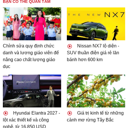
BẠN CÓ THỂ QUAN TÂM
Chỉnh sửa quy định chức
Nissan NX7 lộ diện -
danh và lương giáo viên để
SUV thuần điện giá rẻ lăn
nâng cao chất lượng giáo
bánh hơn 600 km
dục
Hyundai Elantra 2027 -
Giá trị kinh tế từ những
lột xác thiết kế và công
cành mơ rừng Tây Bắc
nghệ, từ 16.850 USD