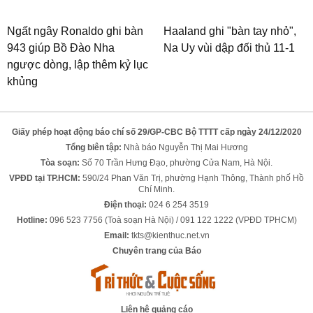
Ngất ngây Ronaldo ghi bàn
Haaland ghi "bàn tay nhỏ",
943 giúp Bồ Đào Nha
Na Uy vùi dập đối thủ 11-1
ngược dòng, lập thêm kỷ lục
khủng
Giấy phép hoạt động báo chí số 29/GP-CBC Bộ TTTT cấp ngày 24/12/2020
Tổng biên tập:
Nhà báo Nguyễn Thị Mai Hương
Tòa soạn:
Số 70 Trần Hưng Đạo, phường Cửa Nam, Hà Nội.
VPĐD tại TP.HCM:
590/24 Phan Văn Trị, phường Hạnh Thông, Thành phố Hồ
Chí Minh.
Điện thoại:
024 6 254 3519
Hotline:
096 523 7756 (Toà soạn Hà Nội) / 091 122 1222 (VPĐD TPHCM)
Email:
tkts@kienthuc.net.vn
Chuyên trang của Báo
Liên hệ quảng cáo