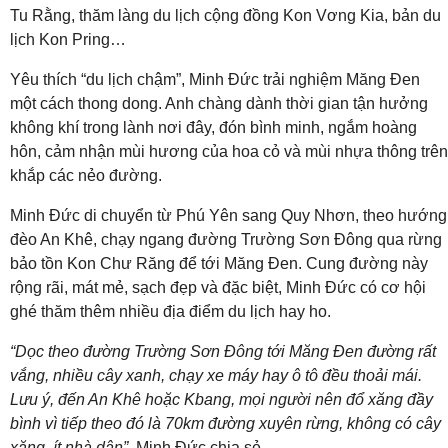
Tu Rằng, thăm làng du lịch cộng đồng Kon Vơng Kia, bản du
lịch Kon Pring…
Yêu thích “du lịch chậm”, Minh Đức trải nghiệm Măng Đen
một cách thong dong. Anh chàng dành thời gian tận hưởng
không khí trong lành nơi đây, đón bình minh, ngắm hoàng
hôn, cảm nhận mùi hương của hoa cỏ và mùi nhựa thông trên
khắp các nẻo đường.
Minh Đức di chuyển từ Phú Yên sang Quy Nhơn, theo hướng
đèo An Khê, chạy ngang đường Trường Sơn Đông qua rừng
bảo tồn Kon Chư Răng để tới Măng Đen. Cung đường này
rộng rãi, mát mẻ, sạch đẹp và đặc biệt, Minh Đức có cơ hội
ghé thăm thêm nhiều địa điểm du lịch hay ho.
“Dọc theo đường Trường Sơn Đông tới Măng Đen đường rất
vắng, nhiều cây xanh, chạy xe máy hay ô tô đều thoải mái.
Lưu ý, đến An Khê hoặc Kbang, mọi người nên đổ xăng đầy
bình vì tiếp theo đó là 70km đường xuyên rừng, không có cây
xăng, ít nhà dân”,
Minh Đức chia sẻ.