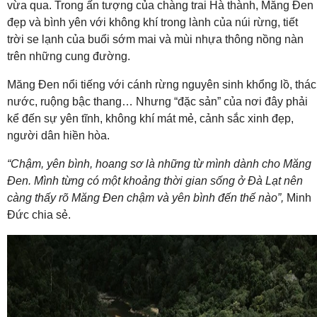
vừa qua. Trong ấn tượng của chàng trai Hà thành, Măng Đen
đẹp và bình yên với không khí trong lành của núi rừng, tiết
trời se lạnh của buổi sớm mai và mùi nhựa thông nồng nàn
trên những cung đường.
Măng Đen nổi tiếng với cánh rừng nguyên sinh khổng lồ, thác
nước, ruộng bậc thang… Nhưng “đặc sản” của nơi đây phải
kể đến sự yên tĩnh, không khí mát mẻ, cảnh sắc xinh đẹp,
người dân hiền hòa.
“Chậm, yên bình, hoang sơ là những từ mình dành cho Măng
Đen. Mình từng có một khoảng thời gian sống ở Đà Lạt nên
càng thấy rõ Măng Đen chậm và yên bình đến thế nào”,
Minh
Đức chia sẻ.