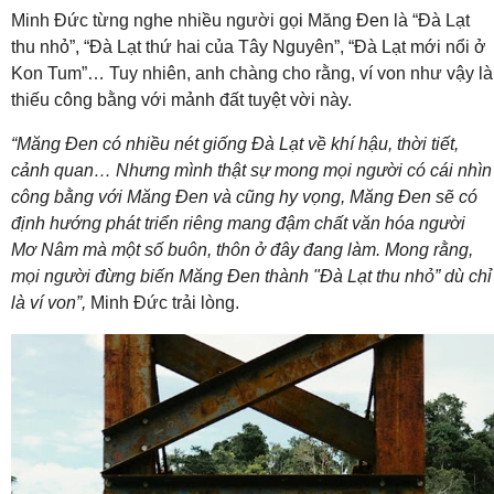
Minh Đức từng nghe nhiều người gọi Măng Đen là “Đà Lạt
thu nhỏ”, “Đà Lạt thứ hai của Tây Nguyên”, “Đà Lạt mới nổi ở
Kon Tum”… Tuy nhiên, anh chàng cho rằng, ví von như vậy là
thiếu công bằng với mảnh đất tuyệt vời này.
“Măng Đen có nhiều nét giống Đà Lạt về khí hậu, thời tiết,
cảnh quan… Nhưng mình thật sự mong mọi người có cái nhìn
công bằng với Măng Đen và cũng hy vọng, Măng Đen sẽ có
định hướng phát triển riêng mang đậm chất văn hóa người
Mơ Nâm mà một số buôn, thôn ở đây đang làm. Mong rằng,
mọi người đừng biến Măng Đen thành "Đà Lạt thu nhỏ” dù chỉ
là ví von”,
Minh Đức trải lòng.