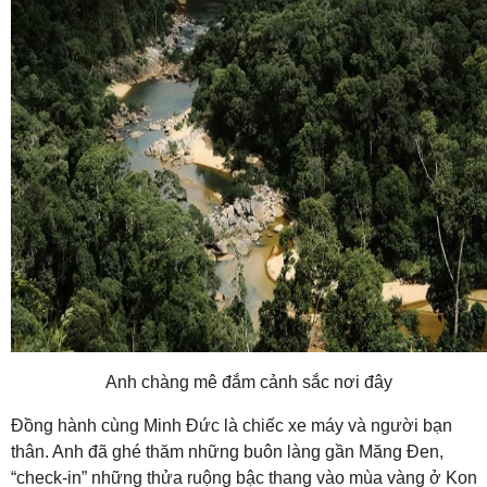
Anh chàng mê đắm cảnh sắc nơi đây
Đồng hành cùng Minh Đức là chiếc xe máy và người bạn
thân. Anh đã ghé thăm những buôn làng gần Măng Đen,
“check-in” những thửa ruộng bậc thang vào mùa vàng ở Kon