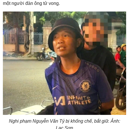
một người đàn ông tử vong.
Nghi phạm Nguyễn Văn Tý bị khống chế, bắt giữ. Ảnh:
Lạc Sơn