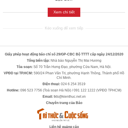
Xem chi tiết
Giấy phép hoạt động báo chí số 29/GP-CBC Bộ TTTT cấp ngày 24/12/2020
Tổng biên tập:
Nhà báo Nguyễn Thị Mai Hương
Tòa soạn:
Số 70 Trần Hưng Đạo, phường Cửa Nam, Hà Nội.
VPĐD tại TP.HCM:
590/24 Phan Văn Trị, phường Hạnh Thông, Thành phố Hồ
Chí Minh.
Điện thoại:
024 6 254 3519
Hotline:
096 523 7756 (Toà soạn Hà Nội) / 091 122 1222 (VPĐD TPHCM)
Email:
tkts@kienthuc.net.vn
Chuyên trang của Báo
Liên hệ quảng cáo