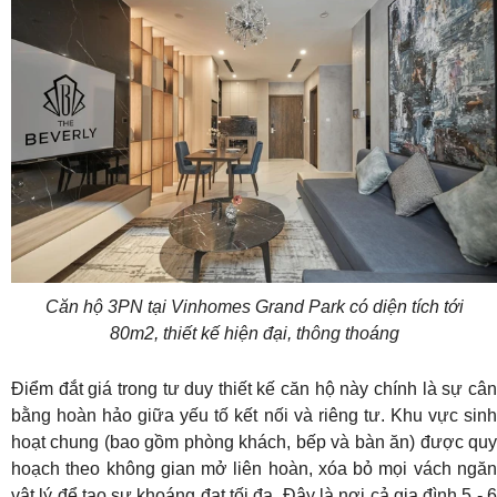
Căn hộ 3PN tại Vinhomes Grand Park có diện tích tới
80m2, thiết kế hiện đại, thông thoáng
Điểm đắt giá trong tư duy thiết kế căn hộ này chính là sự cân
bằng hoàn hảo giữa yếu tố kết nối và riêng tư. Khu vực sinh
hoạt chung (bao gồm phòng khách, bếp và bàn ăn) được quy
hoạch theo không gian mở liên hoàn, xóa bỏ mọi vách ngăn
vật lý để tạo sự khoáng đạt tối đa. Đây là nơi cả gia đình 5 - 6