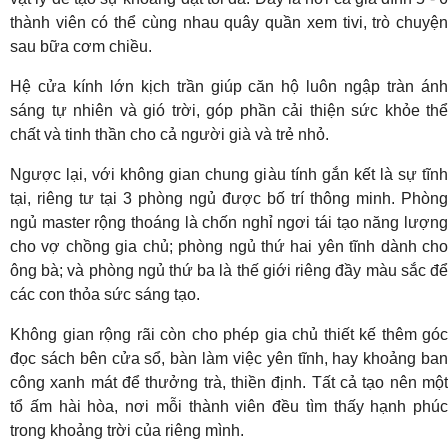
thành viên có thể cùng nhau quây quần xem tivi, trò chuyện
sau bữa cơm chiều.
Hệ cửa kính lớn kịch trần giúp căn hộ luôn ngập tràn ánh
sáng tự nhiên và gió trời, góp phần cải thiện sức khỏe thể
chất và tinh thần cho cả người già và trẻ nhỏ.
Ngược lại, với không gian chung giàu tính gắn kết là sự tĩnh
tại, riêng tư tại 3 phòng ngủ được bố trí thông minh. Phòng
ngủ master rộng thoáng là chốn nghỉ ngơi tái tạo năng lượng
cho vợ chồng gia chủ; phòng ngủ thứ hai yên tĩnh dành cho
ông bà; và phòng ngủ thứ ba là thế giới riêng đầy màu sắc để
các con thỏa sức sáng tạo.
Không gian rộng rãi còn cho phép gia chủ thiết kế thêm góc
đọc sách bên cửa sổ, bàn làm việc yên tĩnh, hay khoảng ban
công xanh mát để thưởng trà, thiền định. Tất cả tạo nên một
tổ ấm hài hòa, nơi mỗi thành viên đều tìm thấy hạnh phúc
trong khoảng trời của riêng mình.