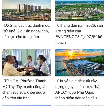
DXG tái cấu trúc danh mục:
6 tháng đầu năm 2026, sản
Rút khỏi 2 dự án ngoại tỉnh,
lượng điện của
dồn lực cho trung tâm
EVNGENCO3 đạt 97,5% kế
hoạch
TP.HCM: Phường Thạnh
Chuyên gia đề xuất xây
Mỹ Tây đẩy mạnh công tác
dựng ngay chiến lược "hậu
chăm sóc sức khỏe người
APEC", đưa Phú Quốc
dân trên địa bàn
thành điểm đến toàn cầu