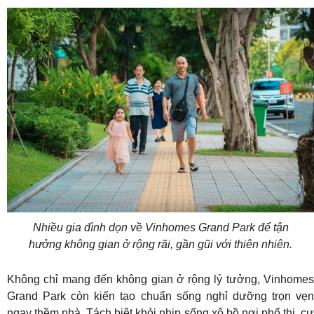
Nhiều gia đình dọn về Vinhomes Grand Park để tận
hưởng không gian ở rộng rãi, gần gũi với thiên nhiên.
Không chỉ mang đến không gian ở rộng lý tưởng, Vinhomes
Grand Park còn kiến tạo chuẩn sống nghỉ dưỡng trọn vẹn
ngay thềm nhà. Tách biệt khỏi nhịp sống xô bồ nơi phố thị, cư