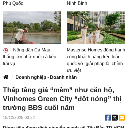
Phú Quốc
Ninh Bình
Nông dân Cà Mau
Masterise Homes đồng hành
thắng lớn nhờ nuôi cá kèo
cùng khách hàng trên toàn
trái vụ
quốc với giải pháp tài chính
ưu việt
Doanh nghiệp - Doanh nhân
Thấp tầng giá “mềm” như căn hộ,
Vinhomes Green City “đốt nóng” thị
trường BĐS cuối năm
15/12/2025 03:32
Dòng tiền đang dịch chuyển mạnh về Tây Bắc TP HCM,