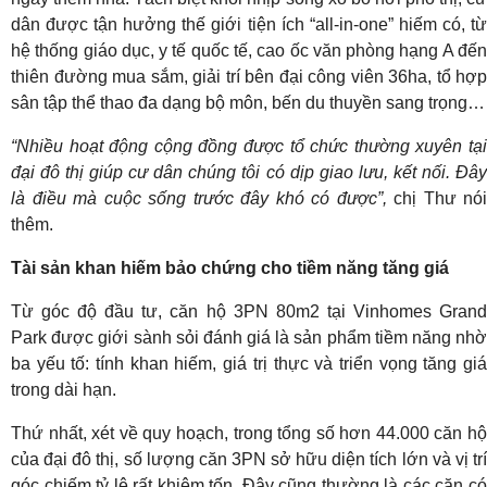
dân được tận hưởng thế giới tiện ích “all-in-one” hiếm có, từ
hệ thống giáo dục, y tế quốc tế, cao ốc văn phòng hạng A đến
thiên đường mua sắm, giải trí bên đại công viên 36ha, tổ hợp
sân tập thể thao đa dạng bộ môn, bến du thuyền sang trọng…
“Nhiều hoạt động cộng đồng được tổ chức thường xuyên tại
đại đô thị giúp cư dân chúng tôi có dịp giao lưu, kết nối. Đây
là điều mà cuộc sống trước đây khó có được”,
chị Thư nói
thêm.
Tài sản khan hiếm bảo chứng cho tiềm năng tăng giá
Từ góc độ đầu tư, căn hộ 3PN 80m2 tại Vinhomes Grand
Park được giới sành sỏi đánh giá là sản phẩm tiềm năng nhờ
ba yếu tố: tính khan hiếm, giá trị thực và triển vọng tăng giá
trong dài hạn.
Thứ nhất, xét về quy hoạch, trong tổng số hơn 44.000 căn hộ
của đại đô thị, số lượng căn 3PN sở hữu diện tích lớn và vị trí
góc chiếm tỷ lệ rất khiêm tốn. Đây cũng thường là các căn có