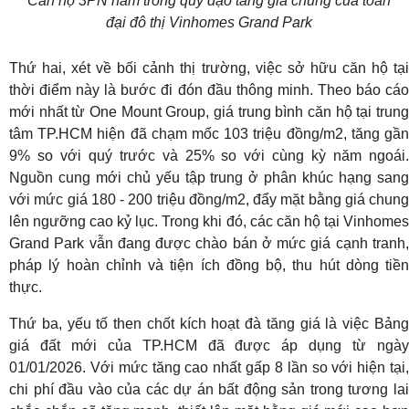
Căn hộ 3PN nằm trong quỹ đạo tăng giá chung của toàn
đại đô thị Vinhomes Grand Park
Thứ hai, xét về bối cảnh thị trường, việc sở hữu căn hộ tại
thời điểm này là bước đi đón đầu thông minh. Theo báo cáo
mới nhất từ One Mount Group, giá trung bình căn hộ tại trung
tâm TP.HCM hiện đã chạm mốc 103 triệu đồng/m2, tăng gần
9% so với quý trước và 25% so với cùng kỳ năm ngoái.
Nguồn cung mới chủ yếu tập trung ở phân khúc hạng sang
với mức giá 180 - 200 triệu đồng/m2, đẩy mặt bằng giá chung
lên ngưỡng cao kỷ lục. Trong khi đó, các căn hộ tại Vinhomes
Grand Park vẫn đang được chào bán ở mức giá cạnh tranh,
pháp lý hoàn chỉnh và tiện ích đồng bộ, thu hút dòng tiền
thực.
Thứ ba, yếu tố then chốt kích hoạt đà tăng giá là việc Bảng
giá đất mới của TP.HCM đã được áp dụng từ ngày
01/01/2026. Với mức tăng cao nhất gấp 8 lần so với hiện tại,
chi phí đầu vào của các dự án bất động sản trong tương lai