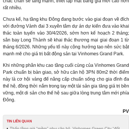
chắc chắn sẽ tăng mạnh, thiết lập mặt bằng giá mới cao hơn
rất nhiều.
Chưa kể, hạ tầng khu Đông đang bước vào giai đoạn về đích
với đường Vành đai 3 xuyên tâm dự án dự kiến đưa vào khai
thác toàn tuyến vào 30/4/2026, sớm hơn kế hoạch 2 tháng;
sân bay Long Thành sẽ khai thác thương mại giai đoạn 1 từ
tháng 6/2026. Những yếu tố này cộng hưởng tạo nên sức bật
mạnh mẽ cho giá trị bất động sản tại Vinhomes Grand Park.
Khi những phân khu cao tầng cuối cùng của Vinhomes Grand
Park chuẩn bị bàn giao, sở hữu căn hộ 3PN 80m2 thời điểm
này là cơ hội vàng để nâng cấp chuẩn sống cho gia đình đa
thế hệ, đồng thời nắm trong tay một tài sản gia tăng giá trị bền
vững, một di sản cho thế hệ sau giữa lòng trung tâm mới phía
Đông.
PV
TIN LIÊN QUAN
Thấp tầng giá “mềm” như căn hộ, Vinhomes Green City “đốt