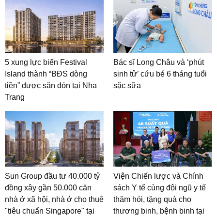
5 xung lực biến Festival
Bác sĩ Long Châu và ‘phút
Island thành “BĐS dòng
sinh tử’ cứu bé 6 tháng tuổi
tiền” được săn đón tại Nha
sặc sữa
Trang
Sun Group đầu tư 40.000 tỷ
Viện Chiến lược và Chính
đồng xây gần 50.000 căn
sách Y tế cùng đội ngũ y tế
nhà ở xã hội, nhà ở cho thuê
thăm hỏi, tặng quà cho
"tiêu chuẩn Singapore" tại
thương binh, bệnh binh tại