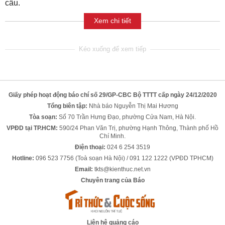
cầu.
Xem chi tiết
Giấy phép hoạt động báo chí số 29/GP-CBC Bộ TTTT cấp ngày 24/12/2020
Tổng biên tập:
Nhà báo Nguyễn Thị Mai Hương
Tòa soạn:
Số 70 Trần Hưng Đạo, phường Cửa Nam, Hà Nội.
VPĐD tại TP.HCM:
590/24 Phan Văn Trị, phường Hạnh Thông, Thành phố Hồ
Chí Minh.
Điện thoại:
024 6 254 3519
Hotline:
096 523 7756 (Toà soạn Hà Nội) / 091 122 1222 (VPĐD TPHCM)
Email:
tkts@kienthuc.net.vn
Chuyên trang của Báo
Liên hệ quảng cáo