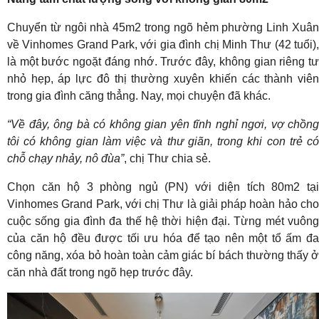
Chuyển từ ngôi nhà 45m2 trong ngõ hẻm phường Linh Xuân
về Vinhomes Grand Park, với gia đình chị Minh Thư (42 tuổi),
là một bước ngoặt đáng nhớ. Trước đây, không gian riêng tư
nhỏ hẹp, áp lực đô thị thường xuyên khiến các thành viên
trong gia đình căng thẳng. Nay, mọi chuyện đã khác.
“Về đây, ông bà có không gian yên tĩnh nghỉ ngơi, vợ chồng
tôi có không gian làm việc và thư giãn, trong khi con trẻ có
chỗ chạy nhảy, nô đùa”
, chị Thư chia sẻ.
Chọn căn hộ 3 phòng ngủ (PN) với diện tích 80m2 tại
Vinhomes Grand Park, với chị Thư là giải pháp hoàn hảo cho
cuộc sống gia đình đa thế hệ thời hiện đại. Từng mét vuông
của căn hộ đều được tối ưu hóa để tạo nên một tổ ấm đa
công năng, xóa bỏ hoàn toàn cảm giác bí bách thường thấy ở
căn nhà đất trong ngõ hẹp trước đây.