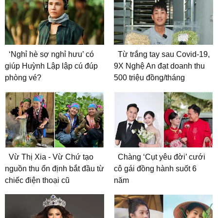
‘Nghỉ hè sợ nghỉ hưu’ có
Từ trắng tay sau Covid-19,
giúp Huỳnh Lập lập cú đúp
9X Nghệ An đạt doanh thu
phòng vé?
500 triệu đồng/tháng
Vừ Thị Xia - Vừ Chứ tạo
Chàng ‘Cụt yêu đời’ cưới
nguồn thu ổn định bắt đầu từ
cô gái đồng hành suốt 6
chiếc điện thoại cũ
năm