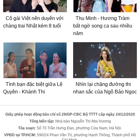
Cô gái Việt nên duyên với
Thu Minh - Hương Tràm
chàng trai Nhật kém 8 tuổi
bất ngờ song ca sau nhiều
năm
Tình bạn đặc biệt giữa Lệ
Nhìn lại chặng đường thi
Quyên - Khánh Thi
nhan sắc của Ngô Bảo Ngọc
Giấy phép hoạt động báo chí số 29/GP-CBC Bộ TTTT cấp ngày 24/12/2020
Tổng biên tập:
Nhà báo Nguyễn Thị Mai Hương
Tòa soạn:
Số 70 Trần Hưng Đạo, phường Cửa Nam, Hà Nội.
VPĐD tại TP.HCM:
590/24 Phan Văn Trị, phường Hạnh Thông, Thành phố Hồ
Chí Minh.