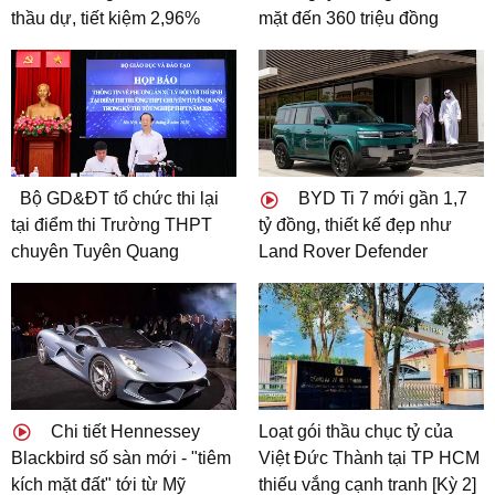
thầu dự, tiết kiệm 2,96%
mặt đến 360 triệu đồng
Bộ GD&ĐT tổ chức thi lại
BYD Ti 7 mới gần 1,7
tại điểm thi Trường THPT
tỷ đồng, thiết kế đẹp như
chuyên Tuyên Quang
Land Rover Defender
Chi tiết Hennessey
Loạt gói thầu chục tỷ của
Blackbird số sàn mới - "tiêm
Việt Đức Thành tại TP HCM
kích mặt đất" tới từ Mỹ
thiếu vắng cạnh tranh [Kỳ 2]