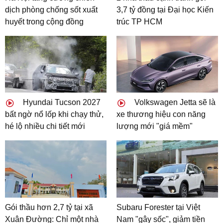
dịch phòng chống sốt xuất
3,7 tỷ đồng tại Đại học Kiến
huyết trong cộng đồng
trúc TP HCM
Hyundai Tucson 2027
Volkswagen Jetta sẽ là
bất ngờ nổ lốp khi chạy thử,
xe thương hiệu con năng
hé lộ nhiều chi tiết mới
lượng mới "giá mềm"
Gói thầu hơn 2,7 tỷ tại xã
Subaru Forester tại Việt
Xuân Đường: Chỉ một nhà
Nam "gây sốc", giảm tiền