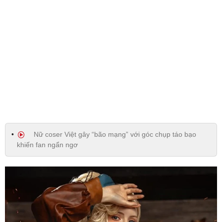
Nữ coser Việt gây “bão mạng” với góc chụp táo bạo
khiến fan ngẩn ngơ