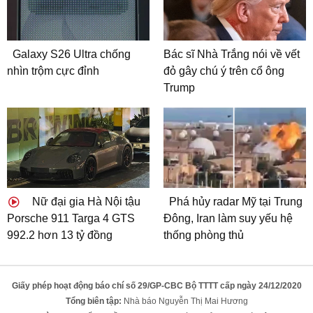
Galaxy S26 Ultra chống
Bác sĩ Nhà Trắng nói về vết
nhìn trộm cực đỉnh
đỏ gây chú ý trên cổ ông
Trump
Nữ đại gia Hà Nội tậu
Phá hủy radar Mỹ tại Trung
Porsche 911 Targa 4 GTS
Đông, Iran làm suy yếu hệ
992.2 hơn 13 tỷ đồng
thống phòng thủ
Giấy phép hoạt động báo chí số 29/GP-CBC Bộ TTTT cấp ngày 24/12/2020
Tổng biên tập:
Nhà báo Nguyễn Thị Mai Hương