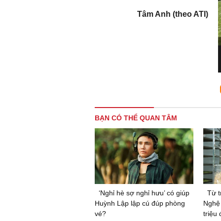
Tâm Anh (theo ATI)
BẠN CÓ THỂ QUAN TÂM
‘Nghỉ hè sợ nghỉ hưu’ có giúp
Từ t
Huỳnh Lập lập cú đúp phòng
Nghệ 
vé?
triệu