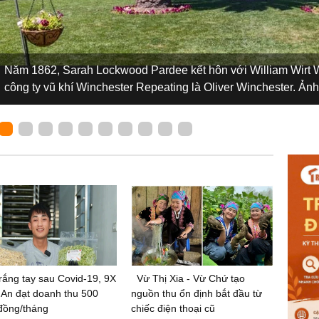
Năm 1862, Sarah Lockwood Pardee kết hôn với William Wirt Wi
công ty vũ khí Winchester Repeating là Oliver Winchester. 
rắng tay sau Covid-19, 9X
Vừ Thị Xia - Vừ Chứ tạo
An đạt doanh thu 500
nguồn thu ổn định bắt đầu từ
 đồng/tháng
chiếc điện thoại cũ