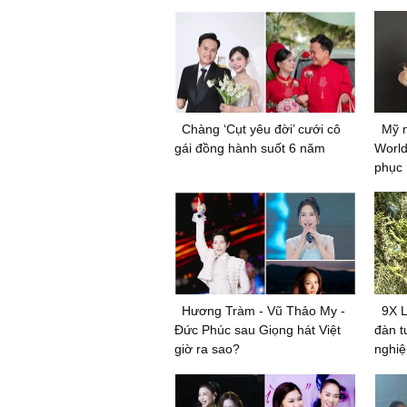
Chàng ‘Cụt yêu đời’ cưới cô
Mỹ n
gái đồng hành suốt 6 năm
World
phục
Hương Tràm - Vũ Thảo My -
9X 
Đức Phúc sau Giọng hát Việt
đàn t
giờ ra sao?
nghiệ