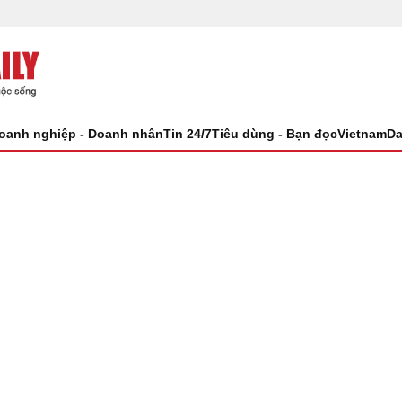
oanh nghiệp - Doanh nhân
Tin 24/7
Tiêu dùng - Bạn đọc
VietnamDa