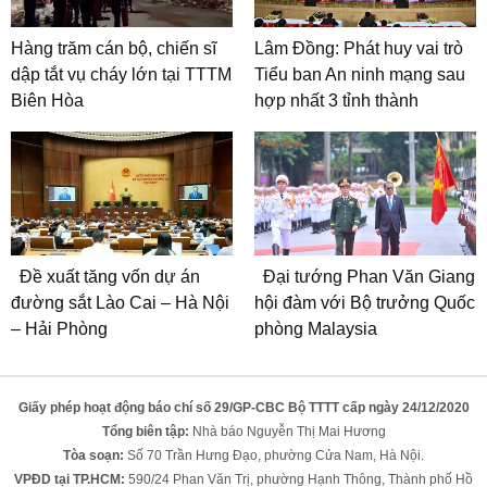
Hàng trăm cán bộ, chiến sĩ
Lâm Đồng: Phát huy vai trò
dập tắt vụ cháy lớn tại TTTM
Tiểu ban An ninh mạng sau
Biên Hòa
hợp nhất 3 tỉnh thành
Đề xuất tăng vốn dự án
Đại tướng Phan Văn Giang
đường sắt Lào Cai – Hà Nội
hội đàm với Bộ trưởng Quốc
– Hải Phòng
phòng Malaysia
Giấy phép hoạt động báo chí số 29/GP-CBC Bộ TTTT cấp ngày 24/12/2020
Tổng biên tập:
Nhà báo Nguyễn Thị Mai Hương
Tòa soạn:
Số 70 Trần Hưng Đạo, phường Cửa Nam, Hà Nội.
VPĐD tại TP.HCM:
590/24 Phan Văn Trị, phường Hạnh Thông, Thành phố Hồ