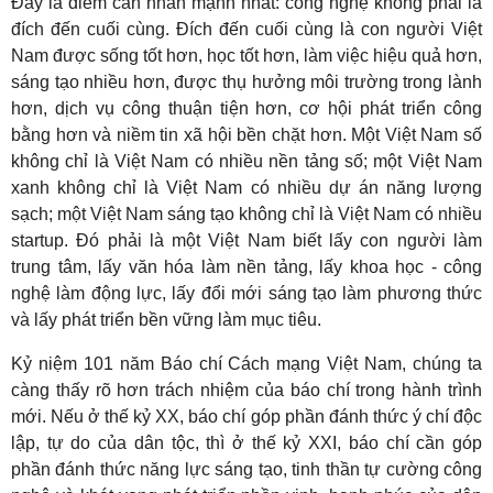
Đây là điểm cần nhấn mạnh nhất: công nghệ không phải là
đích đến cuối cùng. Đích đến cuối cùng là con người Việt
Nam được sống tốt hơn, học tốt hơn, làm việc hiệu quả hơn,
sáng tạo nhiều hơn, được thụ hưởng môi trường trong lành
hơn, dịch vụ công thuận tiện hơn, cơ hội phát triển công
bằng hơn và niềm tin xã hội bền chặt hơn. Một Việt Nam số
không chỉ là Việt Nam có nhiều nền tảng số; một Việt Nam
xanh không chỉ là Việt Nam có nhiều dự án năng lượng
sạch; một Việt Nam sáng tạo không chỉ là Việt Nam có nhiều
startup. Đó phải là một Việt Nam biết lấy con người làm
trung tâm, lấy văn hóa làm nền tảng, lấy khoa học - công
nghệ làm động lực, lấy đổi mới sáng tạo làm phương thức
và lấy phát triển bền vững làm mục tiêu.
Kỷ niệm 101 năm Báo chí Cách mạng Việt Nam, chúng ta
càng thấy rõ hơn trách nhiệm của báo chí trong hành trình
mới. Nếu ở thế kỷ XX, báo chí góp phần đánh thức ý chí độc
lập, tự do của dân tộc, thì ở thế kỷ XXI, báo chí cần góp
phần đánh thức năng lực sáng tạo, tinh thần tự cường công