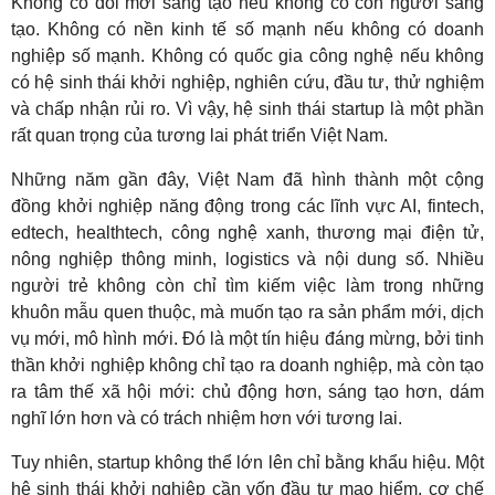
Không có đổi mới sáng tạo nếu không có con người sáng
tạo. Không có nền kinh tế số mạnh nếu không có doanh
nghiệp số mạnh. Không có quốc gia công nghệ nếu không
có hệ sinh thái khởi nghiệp, nghiên cứu, đầu tư, thử nghiệm
và chấp nhận rủi ro. Vì vậy, hệ sinh thái startup là một phần
rất quan trọng của tương lai phát triển Việt Nam.
Những năm gần đây, Việt Nam đã hình thành một cộng
đồng khởi nghiệp năng động trong các lĩnh vực AI, fintech,
edtech, healthtech, công nghệ xanh, thương mại điện tử,
nông nghiệp thông minh, logistics và nội dung số. Nhiều
người trẻ không còn chỉ tìm kiếm việc làm trong những
khuôn mẫu quen thuộc, mà muốn tạo ra sản phẩm mới, dịch
vụ mới, mô hình mới. Đó là một tín hiệu đáng mừng, bởi tinh
thần khởi nghiệp không chỉ tạo ra doanh nghiệp, mà còn tạo
ra tâm thế xã hội mới: chủ động hơn, sáng tạo hơn, dám
nghĩ lớn hơn và có trách nhiệm hơn với tương lai.
Tuy nhiên, startup không thể lớn lên chỉ bằng khẩu hiệu. Một
hệ sinh thái khởi nghiệp cần vốn đầu tư mạo hiểm, cơ chế