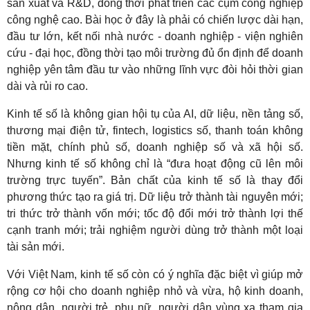
sản xuất và R&D, đồng thời phát triển các cụm công nghiệp
công nghệ cao. Bài học ở đây là phải có chiến lược dài hạn,
đầu tư lớn, kết nối nhà nước - doanh nghiệp - viện nghiên
cứu - đại học, đồng thời tạo môi trường đủ ổn định để doanh
nghiệp yên tâm đầu tư vào những lĩnh vực đòi hỏi thời gian
dài và rủi ro cao.
Kinh tế số là không gian hội tụ của AI, dữ liệu, nền tảng số,
thương mại điện tử, fintech, logistics số, thanh toán không
tiền mặt, chính phủ số, doanh nghiệp số và xã hội số.
Nhưng kinh tế số không chỉ là “đưa hoạt động cũ lên môi
trường trực tuyến”. Bản chất của kinh tế số là thay đổi
phương thức tạo ra giá trị. Dữ liệu trở thành tài nguyên mới;
tri thức trở thành vốn mới; tốc độ đổi mới trở thành lợi thế
cạnh tranh mới; trải nghiệm người dùng trở thành một loại
tài sản mới.
Với Việt Nam, kinh tế số còn có ý nghĩa đặc biệt vì giúp mở
rộng cơ hội cho doanh nghiệp nhỏ và vừa, hộ kinh doanh,
nông dân, người trẻ, phụ nữ, người dân vùng xa tham gia