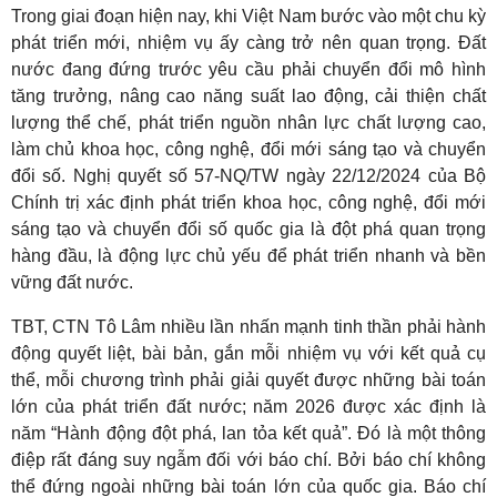
Trong giai đoạn hiện nay, khi Việt Nam bước vào một chu kỳ
phát triển mới, nhiệm vụ ấy càng trở nên quan trọng. Đất
nước đang đứng trước yêu cầu phải chuyển đổi mô hình
tăng trưởng, nâng cao năng suất lao động, cải thiện chất
lượng thể chế, phát triển nguồn nhân lực chất lượng cao,
làm chủ khoa học, công nghệ, đổi mới sáng tạo và chuyển
đổi số. Nghị quyết số 57-NQ/TW ngày 22/12/2024 của Bộ
Chính trị xác định phát triển khoa học, công nghệ, đổi mới
sáng tạo và chuyển đổi số quốc gia là đột phá quan trọng
hàng đầu, là động lực chủ yếu để phát triển nhanh và bền
vững đất nước.
TBT, CTN Tô Lâm nhiều lần nhấn mạnh tinh thần phải hành
động quyết liệt, bài bản, gắn mỗi nhiệm vụ với kết quả cụ
thể, mỗi chương trình phải giải quyết được những bài toán
lớn của phát triển đất nước; năm 2026 được xác định là
năm “Hành động đột phá, lan tỏa kết quả”. Đó là một thông
điệp rất đáng suy ngẫm đối với báo chí. Bởi báo chí không
thể đứng ngoài những bài toán lớn của quốc gia. Báo chí