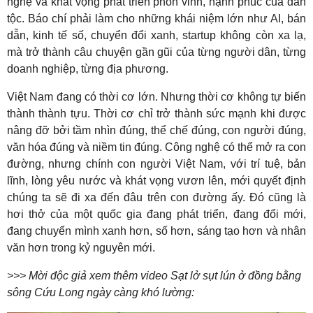
nghệ và khát vọng phát triển phồn vinh, hạnh phúc của dân
tộc. Báo chí phải làm cho những khái niệm lớn như AI, bán
dẫn, kinh tế số, chuyển đổi xanh, startup không còn xa lạ,
mà trở thành câu chuyện gần gũi của từng người dân, từng
doanh nghiệp, từng địa phương.
Việt Nam đang có thời cơ lớn. Nhưng thời cơ không tự biến
thành thành tựu. Thời cơ chỉ trở thành sức mạnh khi được
nâng đỡ bởi tầm nhìn đúng, thể chế đúng, con người đúng,
văn hóa đúng và niềm tin đúng. Công nghệ có thể mở ra con
đường, nhưng chính con người Việt Nam, với trí tuệ, bản
lĩnh, lòng yêu nước và khát vọng vươn lên, mới quyết định
chúng ta sẽ đi xa đến đâu trên con đường ấy. Đó cũng là
hơi thở của một quốc gia đang phát triển, đang đổi mới,
đang chuyển mình xanh hơn, số hơn, sáng tạo hơn và nhân
văn hơn trong kỷ nguyên mới.
>>> Mời độc giả xem thêm video Sạt lở sụt lún ở đồng bằng
sông Cứu Long ngày càng khó lường: