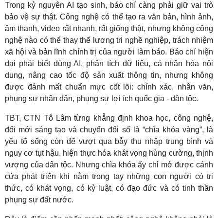
Trong kỷ nguyên AI tạo sinh, báo chí càng phải giữ vai trò
bảo vệ sự thật. Công nghệ có thể tạo ra văn bản, hình ảnh,
âm thanh, video rất nhanh, rất giống thật, nhưng không công
nghệ nào có thể thay thế lương tri nghề nghiệp, trách nhiệm
xã hội và bản lĩnh chính trị của người làm báo. Báo chí hiện
đại phải biết dùng AI, phân tích dữ liệu, cá nhân hóa nội
dung, nâng cao tốc độ sản xuất thông tin, nhưng không
được đánh mất chuẩn mực cốt lõi: chính xác, nhân văn,
phụng sự nhân dân, phụng sự lợi ích quốc gia - dân tộc.
TBT, CTN Tô Lâm từng khẳng định khoa học, công nghệ,
đổi mới sáng tạo và chuyển đổi số là “chìa khóa vàng”, là
yếu tố sống còn để vượt qua bẫy thu nhập trung bình và
nguy cơ tụt hậu, hiện thực hóa khát vọng hùng cường, thịnh
vượng của dân tộc. Nhưng chìa khóa ấy chỉ mở được cánh
cửa phát triển khi nằm trong tay những con người có tri
thức, có khát vọng, có kỷ luật, có đạo đức và có tinh thần
phụng sự đất nước.