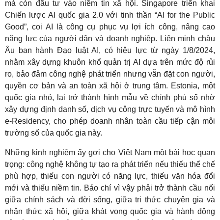
mà còn đầu tư vào niềm tin xã hội. Singapore triển khai
Chiến lược AI quốc gia 2.0 với tinh thần “AI for the Public
Good”, coi AI là công cụ phục vụ lợi ích công, nâng cao
năng lực của người dân và doanh nghiệp. Liên minh châu
Âu ban hành Đạo luật AI, có hiệu lực từ ngày 1/8/2024,
nhằm xây dựng khuôn khổ quản trị AI dựa trên mức độ rủi
ro, bảo đảm công nghệ phát triển nhưng vẫn đặt con người,
quyền cơ bản và an toàn xã hội ở trung tâm. Estonia, một
quốc gia nhỏ, lại trở thành hình mẫu về chính phủ số nhờ
xây dựng định danh số, dịch vụ công trực tuyến và mô hình
e-Residency, cho phép doanh nhân toàn cầu tiếp cận môi
trường số của quốc gia này.
Những kinh nghiệm ấy gợi cho Việt Nam một bài học quan
trọng: công nghệ không tự tạo ra phát triển nếu thiếu thể chế
phù hợp, thiếu con người có năng lực, thiếu văn hóa đổi
mới và thiếu niềm tin. Báo chí vì vậy phải trở thành cầu nối
giữa chính sách và đời sống, giữa tri thức chuyên gia và
nhận thức xã hội, giữa khát vọng quốc gia và hành động