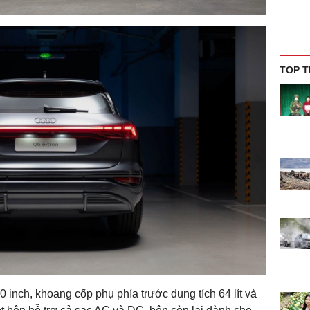
TOP T
inch, khoang cốp phụ phía trước dung tích 64 lít và