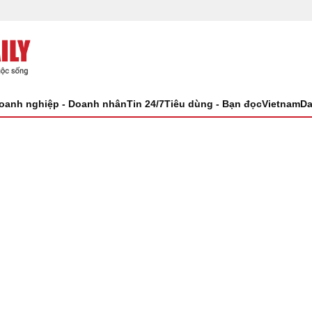
oanh nghiệp - Doanh nhân
Tin 24/7
Tiêu dùng - Bạn đọc
VietnamDa