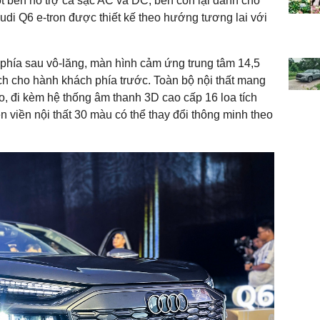
t bên hỗ trợ cả sạc AC và DC, bên còn lại dành cho
udi Q6 e-tron được thiết kế theo hướng tương lai với
 phía sau vô-lăng, màn hình cảm ứng trung tâm 14,5
inch cho hành khách phía trước. Toàn bộ nội thất mang
o, đi kèm hệ thống âm thanh 3D cao cấp 16 loa tích
n viền nội thất 30 màu có thể thay đổi thông minh theo