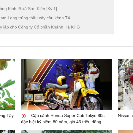
òng Kinh tế xã Sơn Kiên [Kỳ 1]
y Nam Long trúng thầu xây cầu kênh T4
xây lắp cho Công ty Cổ phần Khánh Hà KHG
ừng Tây
Cận cảnh Honda Super Cub Tokyo 80s
Nissan đ
đặc biệt kỷ niệm 80 năm, giá 43 triệu đồng