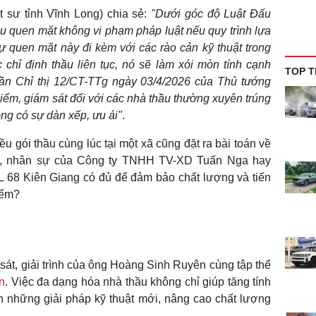
 sư tỉnh Vĩnh Long) chia sẻ:
"Dưới góc độ Luật Đấu
u quen mặt không vi phạm pháp luật nếu quy trình lựa
 quen mặt này đi kèm với các rào cản kỹ thuật trong
chỉ định thầu liên tục, nó sẽ làm xói mòn tính cạnh
TOP T
thần Chỉ thị 12/CT-TTg ngày 03/4/2026 của Thủ tướng
iểm, giám sát đối với các nhà thầu thường xuyên trúng
ng có sự dàn xếp, ưu ái"
.
u gói thầu cùng lúc tại một xã cũng đặt ra bài toán về
óc, nhân sự của Công ty TNHH TV-XD Tuấn Nga hay
68 Kiên Giang có đủ để đảm bảo chất lượng và tiến
iểm?
sát, giải trình của ông Hoàng Sinh Ruyên cùng tập thể
n
. Việc đa dạng hóa nhà thầu không chỉ giúp tăng tính
 những giải pháp kỹ thuật mới, nâng cao chất lượng