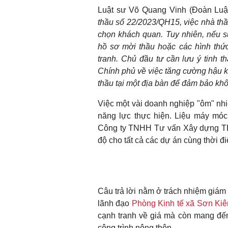
Luật sư Võ Quang Vinh (Đoàn Luật
thầu số 22/2023/QH15, việc nhà thầ
chọn khách quan. Tuy nhiên, nếu sự
hồ sơ mời thầu hoặc các hình thức 
tranh. Chủ đầu tư cần lưu ý tinh 
Chính phủ về việc tăng cường hậu k
thầu tại một địa bàn để đảm bảo khô
Việc một vài doanh nghiệp "ôm" nhiề
năng lực thực hiện. Liệu máy m
Công ty TNHH Tư vấn Xây dựng TL 
độ cho tất cả các dự án cùng thời đ
Câu trả lời nằm ở trách nhiệm giám 
lãnh đạo
Phòng Kinh tế xã Sơn Kiê
cạnh tranh về giá mà còn mang đến
công trình nông thôn.