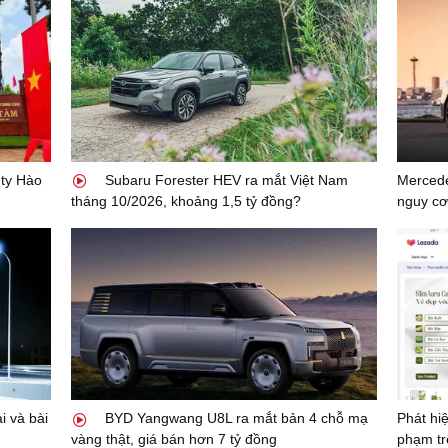
 ty Hào
Subaru Forester HEV ra mắt Việt Nam
Mercede
tháng 10/2026, khoảng 1,5 tỷ đồng?
nguy cơ 
i và bài
BYD Yangwang U8L ra mắt bản 4 chỗ mạ
Phát hi
vàng thật, giá bán hơn 7 tỷ đồng
phạm tr