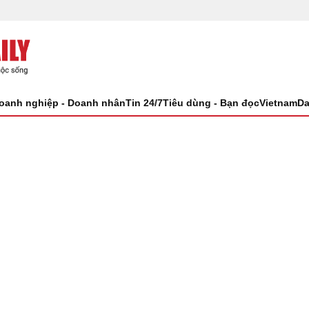
oanh nghiệp - Doanh nhân
Tin 24/7
Tiêu dùng - Bạn đọc
VietnamDa