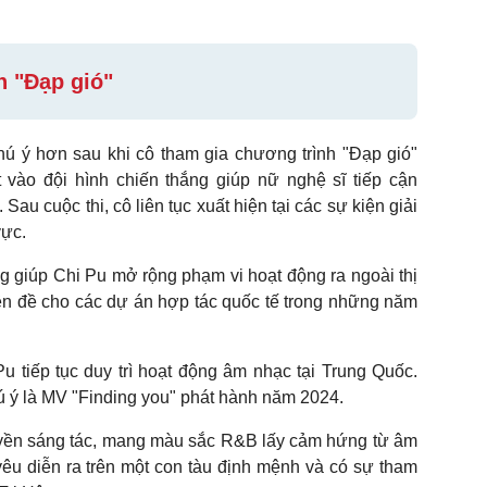
h "Đạp gió"
ú ý hơn sau khi cô tham gia chương trình "Đạp gió"
 vào đội hình chiến thắng giúp nữ nghệ sĩ tiếp cận
Sau cuộc thi, cô liên tục xuất hiện tại các sự kiện giải
vực.
 giúp Chi Pu mở rộng phạm vi hoạt động ra ngoài thị
iền đề cho các dự án hợp tác quốc tế trong những năm
u tiếp tục duy trì hoạt động âm nhạc tại Trung Quốc.
 ý là MV "Finding you" phát hành năm 2024.
ền sáng tác, mang màu sắc R&B lấy cảm hứng từ âm
êu diễn ra trên một con tàu định mệnh và có sự tham