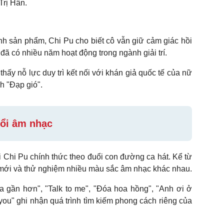
Trị Hân.
h sản phẩm, Chi Pu cho biết cô vẫn giữ cảm giác hồi
đã có nhiều năm hoạt động trong ngành giải trí.
hấy nỗ lực duy trì kết nối với khán giả quốc tế của nữ
h "Đạp gió".
uổi âm nhạc
Chi Pu chính thức theo đuổi con đường ca hát. Kể từ
 mới và thử nghiệm nhiều màu sắc âm nhạc khác nhau.
 gần hơn", "Talk to me", "Đóa hoa hồng", "Anh ơi ở
 you" ghi nhận quá trình tìm kiếm phong cách riêng của