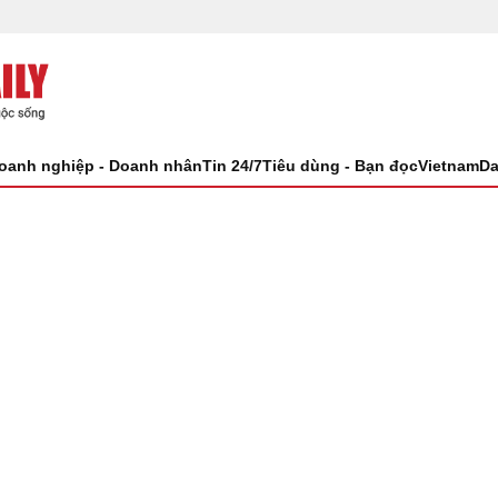
oanh nghiệp - Doanh nhân
Tin 24/7
Tiêu dùng - Bạn đọc
VietnamDa