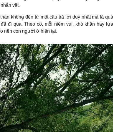
 nhân vật.
 thân không đến từ một câu trả lời duy nhất mà là quá
 đã đi qua. Theo cô, mỗi niềm vui, khó khăn hay lựa
o nên con người ở hiện tại.