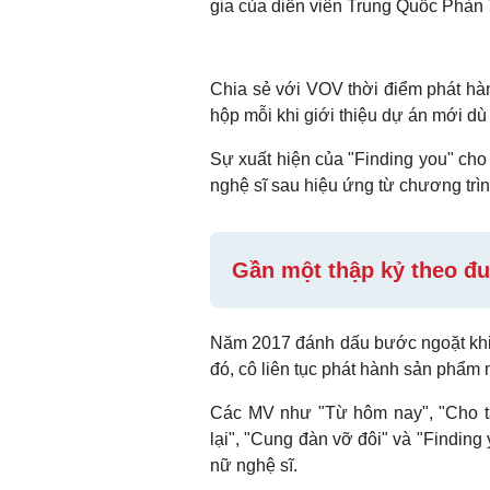
gia của diễn viên Trung Quốc Phàn 
Chia sẻ với VOV thời điểm phát hàn
hộp mỗi khi giới thiệu dự án mới dù 
Sự xuất hiện của "Finding you" cho t
nghệ sĩ sau hiệu ứng từ chương trìn
Gần một thập kỷ theo đ
Năm 2017 đánh dấu bước ngoặt khi 
đó, cô liên tục phát hành sản phẩm
Các MV như "Từ hôm nay", "Cho ta
lại", "Cung đàn vỡ đôi" và "Finding
nữ nghệ sĩ.