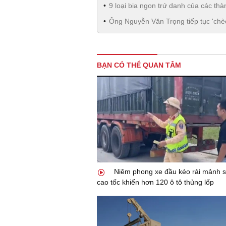
9 loại bia ngon trứ danh của các t
Ông Nguyễn Văn Trọng tiếp tục 'chèo
BẠN CÓ THỂ QUAN TÂM
Niêm phong xe đầu kéo rải mảnh sắ
cao tốc khiến hơn 120 ô tô thủng lốp