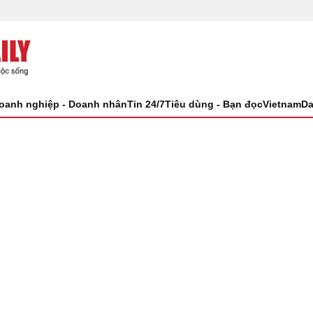
oanh nghiệp - Doanh nhân
Tin 24/7
Tiêu dùng - Bạn đọc
VietnamDa