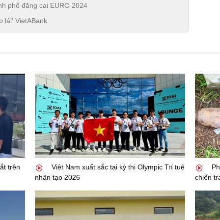
hành phố đăng cai EURO 2024
 lái' VietABank
t trên
Việt Nam xuất sắc tại kỳ thi Olympic Trí tuệ
Phá
nhân tạo 2026
chiến t