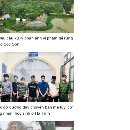
yêu cầu xử lý phản ánh vi phạm tại rừng
hộ Sóc Sơn
c gỡ đường dây chuyên bán ma túy 'cỏ'
g nhân, học sinh ở Hà Tĩnh