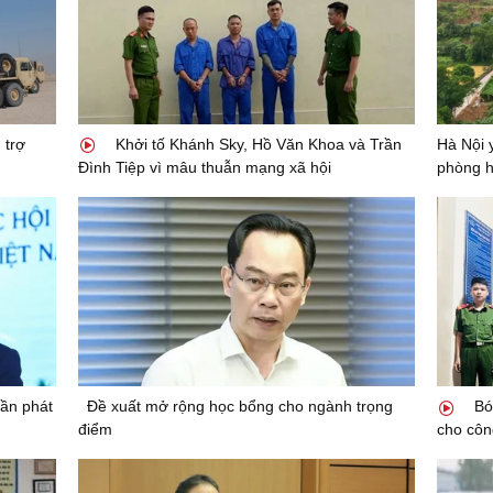
 trợ
Khởi tố Khánh Sky, Hồ Văn Khoa và Trần
Hà Nội 
Đình Tiệp vì mâu thuẫn mạng xã hội
phòng 
ần phát
Đề xuất mở rộng học bổng cho ngành trọng
Bó
điểm
cho côn