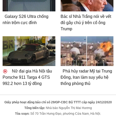
Galaxy S26 Ultra chống
Bác sĩ Nhà Trắng nói về vết
nhìn trộm cực đỉnh
đỏ gây chú ý trên cổ ông
Trump
Nữ đại gia Hà Nội tậu
Phá hủy radar Mỹ tại Trung
Porsche 911 Targa 4 GTS
Đông, Iran làm suy yếu hệ
992.2 hơn 13 tỷ đồng
thống phòng thủ
Giấy phép hoạt động báo chí số 29/GP-CBC Bộ TTTT cấp ngày 24/12/2020
Tổng biên tập:
Nhà báo Nguyễn Thị Mai Hương
Tòa soạn:
Số 70 Trần Hưng Đạo, phường Cửa Nam, Hà Nội.