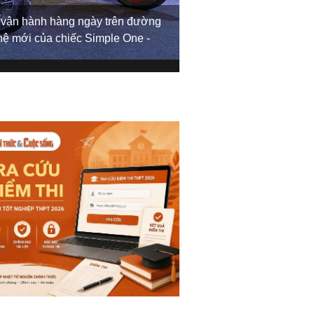
 vận hành hàng ngày trên đường
Động thái này nằm tro
 hệ mới của chiếc Simple One -
dùng và nâng cao giá 
cơ điện cho công suất