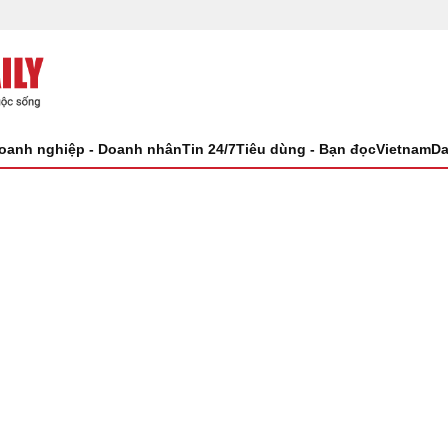
oanh nghiệp - Doanh nhân
Tin 24/7
Tiêu dùng - Bạn đọc
VietnamDa