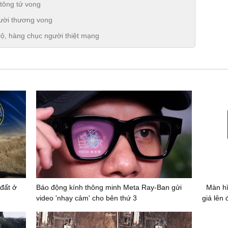
 tông tử vong
gười thương vong
ộ, hàng chục người thiệt mạng
đất ở
Báo động kính thông minh Meta Ray-Ban gửi
Màn hì
video 'nhạy cảm' cho bên thứ 3
giá lên 