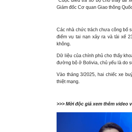
"Cuộc điều tra sơ bộ cho thấy tài x
Giám đốc Cơ quan Giao thông Quốc g
Các nhà chức trách chưa công bố số
điểm vụ tai nạn xảy ra và tài xế 
không.
Dữ liệu của chính phủ cho thấy kho
đường bộ ở Bolivia, chủ yếu là do sự
Vào tháng 3/2025, hai chiếc xe bu
thiệt mạng.
>>> Mời độc giả xem thêm video v