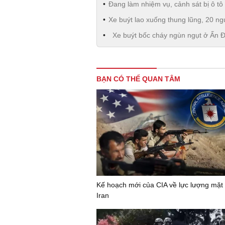
Đang làm nhiệm vụ, cảnh sát bị ô tô
Xe buýt lao xuống thung lũng, 20 n
Xe buýt bốc cháy ngùn ngụt ở Ấn Đ
BẠN CÓ THỂ QUAN TÂM
Kế hoạch mới của CIA về lực lượng mặt 
Iran