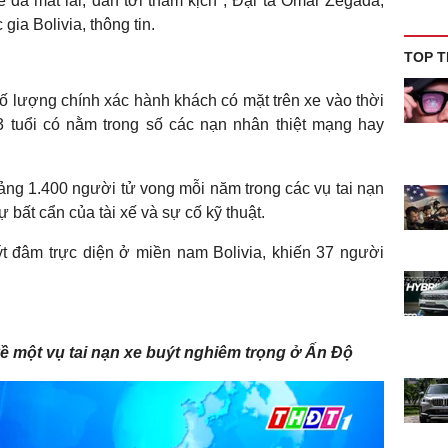
ế đã mất lái, dẫn tới thảm kịch", Đại tá Omar Zegada,
ia Bolivia, thông tin.
TOP T
 lượng chính xác hành khách có mặt trên xe vào thời
23 tuổi có nằm trong số các nạn nhân thiệt mạng hay
ảng 1.400 người tử vong mỗi năm trong các vụ tai nạn
 bất cẩn của tài xế và sự cố kỹ thuật.
ýt đâm trực diện ở miền nam Bolivia, khiến 37 người
ề một vụ tai nạn xe buýt nghiêm trọng ở Ấn Độ