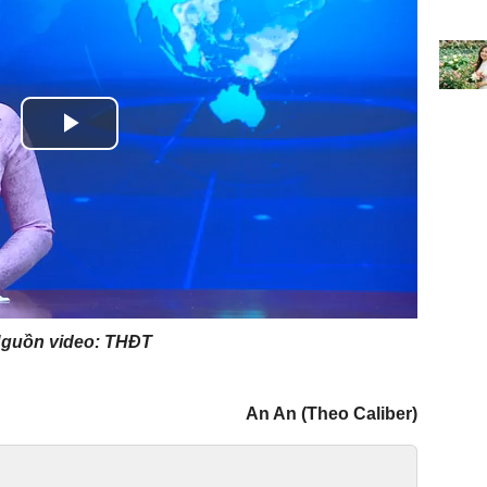
Play
Video
guồn video: THĐT
An An (Theo Caliber)