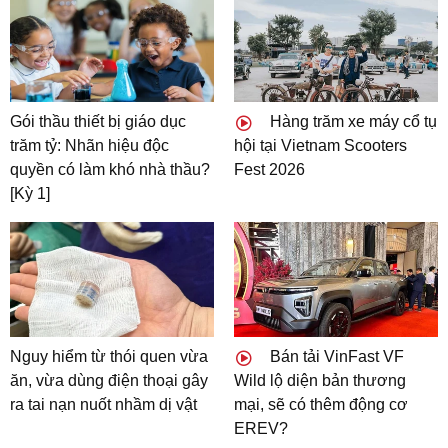
Gói thầu thiết bị giáo dục
Hàng trăm xe máy cổ tụ
trăm tỷ: Nhãn hiệu độc
hội tại Vietnam Scooters
quyền có làm khó nhà thầu?
Fest 2026
[Kỳ 1]
Nguy hiểm từ thói quen vừa
Bán tải VinFast VF
ăn, vừa dùng điện thoại gây
Wild lộ diện bản thương
ra tai nạn nuốt nhầm dị vật
mại, sẽ có thêm động cơ
EREV?