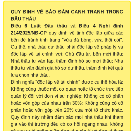
QUY ĐỊNH VỀ BẢO ĐẢM CẠNH TRANH TRONG
ĐẤU THẦU
Điều 6 Luật Đấu thầu
và
Điều
4
Nghị định
214/2025/NĐ-CP
quy định về tính độc lập giữa các
bên để tránh tình trạng "vừa đá bóng, vừa thổi còi".
Cụ thể, nhà thầu dự thầu phải độc lập về pháp lý và
độc lập về tài chính với: Chủ đầu tư, bên mời thầu;
Nhà thầu tư vấn lập, thẩm định hồ sơ mời thầu; Nhà
thầu tư vấn đánh giá hồ sơ dự thầu, thẩm định kết quả
lựa chọn nhà thầu.
Định nghĩa "độc lập về tài chính" được cụ thể hóa là:
Không cùng thuộc một cơ quan hoặc tổ chức trực tiếp
quản lý đối với đơn vị sự nghiệp; Không có cổ phần
hoặc vốn góp của nhau trên 30%; Không cùng có cổ
phần hoặc vốn góp trên 20% của một tổ chức khác.
Quy định này nhằm đảm bảo mọi nhà thầu khi tham
gia vào thị trường đều có cơ hội ngang nhau, không