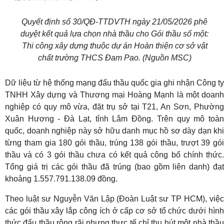
Quyết định số 30/QĐ-TTDVTH ngày 21/05/2026 phê
duyệt kết quả lựa chọn nhà thầu cho Gói thầu số một:
Thi công xây dựng thuộc dự án Hoàn thiện cơ sở vật
chất trường THCS Đam Pao. (Nguồn MSC)
Dữ liệu từ hệ thống mạng đấu thầu quốc gia ghi nhận Công ty
TNHH Xây dựng và Thương mại Hoàng Mạnh là một doanh
nghiệp có quy mô vừa, đặt trụ sở tại T21, An Sơn, Phường
Xuân Hương - Đà Lạt, tỉnh Lâm Đồng. Trên quy mô toàn
quốc, doanh nghiệp này sở hữu danh mục hồ sơ dày dạn khi
từng tham gia 180 gói thầu, trúng 138 gói thầu, trượt 39 gói
thầu và có 3 gói thầu chưa có kết quả công bố chính thức.
Tổng giá trị các gói thầu đã trúng (bao gồm liên danh) đạt
khoảng 1.557.791.138.09 đồng.
Theo luật sư Nguyễn Văn Lập (Đoàn Luật sư TP HCM), việc
các gói thầu xây lắp công ích ở cấp cơ sở tổ chức dưới hình
thức đấu thầu rộng rãi nhưng thực tế chỉ thu hút một nhà thầu