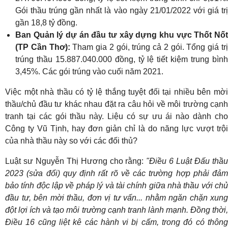
Gói thầu trúng gần nhất là vào ngày 21/01/2022 với giá trị
gần 18,8 tỷ đồng.
Ban Quản lý dự án đầu tư xây dựng khu vực Thốt Nốt
(TP Cần Thơ):
Tham gia 2 gói, trúng cả 2 gói. Tổng giá tr
trúng thầu 15.887.040.000 đồng, tỷ lệ tiết kiệm trung bình
3,45%. Các gói trúng vào cuối năm 2021.
Việc một nhà thầu có tỷ lệ thắng tuyệt đối tại nhiều bên mời
thầu/chủ đầu tư khác nhau đặt ra câu hỏi về môi trường cạnh
tranh tại các gói thầu này. Liệu có sự ưu ái nào dành cho
Công ty Vũ Tịnh, hay đơn giản chỉ là do năng lực vượt trội
của nhà thầu này so với các đối thủ?
Luật sư Nguyễn Thị Hương cho rằng:
"Điều 6 Luật Đấu thầ
2023 (sửa đổi) quy định rất rõ về các trường hợp phải đảm
bảo tính độc lập về pháp lý và tài chính giữa nhà thầu với chủ
đầu tư, bên mời thầu, đơn vị tư vấn... nhằm ngăn chặn xung
đột lợi ích và tạo môi trường cạnh tranh lành mạnh. Đồng thời,
Điều 16 cũng liệt kê các hành vi bị cấm, trong đó có thông