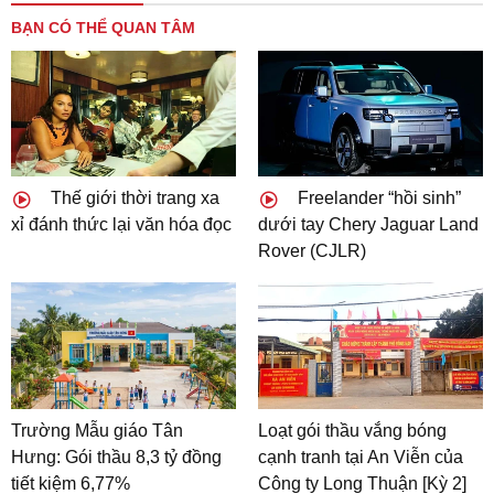
BẠN CÓ THỂ QUAN TÂM
Thế giới thời trang xa
Freelander “hồi sinh”
xỉ đánh thức lại văn hóa đọc
dưới tay Chery Jaguar Land
Rover (CJLR)
Trường Mẫu giáo Tân
Loạt gói thầu vắng bóng
Hưng: Gói thầu 8,3 tỷ đồng
cạnh tranh tại An Viễn của
tiết kiệm 6,77%
Công ty Long Thuận [Kỳ 2]