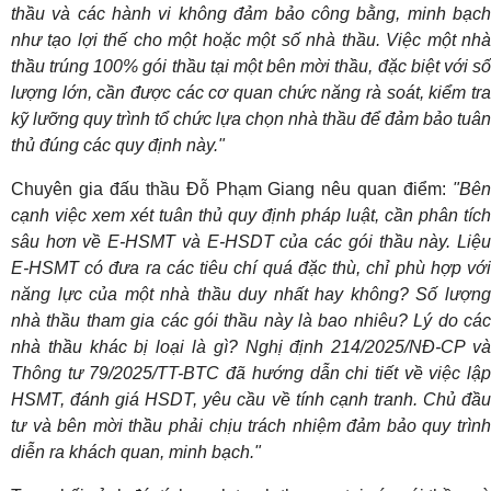
thầu và các hành vi không đảm bảo công bằng, minh bạch
như tạo lợi thế cho một hoặc một số nhà thầu. Việc một nhà
thầu trúng 100% gói thầu tại một bên mời thầu, đặc biệt với số
lượng lớn, cần được các cơ quan chức năng rà soát, kiểm tra
kỹ lưỡng quy trình tổ chức lựa chọn nhà thầu để đảm bảo tuân
thủ đúng các quy định này."
Chuyên gia đấu thầu Đỗ Phạm Giang nêu quan điểm:
"Bên
cạnh việc xem xét tuân thủ quy định pháp luật, cần phân tích
sâu hơn về E-HSMT và E-HSDT của các gói thầu này. Liệu
E-HSMT có đưa ra các tiêu chí quá đặc thù, chỉ phù hợp với
năng lực của một nhà thầu duy nhất hay không? Số lượng
nhà thầu tham gia các gói thầu này là bao nhiêu? Lý do các
nhà thầu khác bị loại là gì? Nghị định 214/2025/NĐ-CP và
Thông tư 79/2025/TT-BTC đã hướng dẫn chi tiết về việc lập
HSMT, đánh giá HSDT, yêu cầu về tính cạnh tranh. Chủ đầu
tư và bên mời thầu phải chịu trách nhiệm đảm bảo quy trình
diễn ra khách quan, minh bạch."