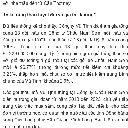
với nhà thầu đến từ Cần Thơ này.
Tỷ lệ trúng thầu tuyệt đối và giá trị "khủng"
Dữ liệu thống kê cho thấy, Công ty Vũ Tịnh đã tham gia tổng
cộng 13 gói thầu do Công ty Châu Nam Sơn mời thầu và
đáng kinh ngạc là đã trúng thầu cả 13 gói, đạt tỷ lệ thành công
100%. Tổng giá trị của 13 gói thầu này lên đến
91.229.643.000 đồng. Tỷ lệ trung bình giữa giá trúng thầu so
với giá dự toán/giá gói thầu tại các gói do Châu Nam Sơn
mời là 96,77%, tương đương mức tiết kiệm chỉ khoảng
3,23%, thấp hơn một chút so với mức tiết kiệm trung bình
chung của Vũ Tịnh (khoảng 2,9%).
Các gói thầu mà Vũ Tịnh trúng tại Công ty Châu Nam Sơn
diễn ra trong giai đoạn từ năm 2018 đến 2023, chủ yếu tập
trung vào việc mua sắm, cung cấp, lắp đặt thiết bị cho các
đơn vị trường học, cơ quan nhà nước tại các tỉnh Đồng bằng
sông Cửu Long như Hậu Giang, Vĩnh Long, Bạc Liêu và một
số địa phương khác .