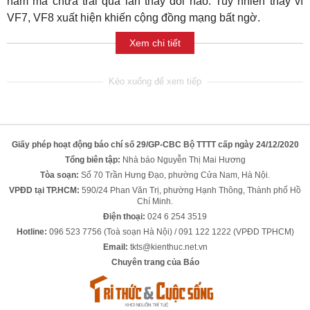
năm mà chưa trải qua lần thay đổi nào. Tuy nhiên thay vì
VF7, VF8 xuất hiện khiến cộng đồng mạng bất ngờ.
Xem chi tiết
Giấy phép hoạt động báo chí số 29/GP-CBC Bộ TTTT cấp ngày 24/12/2020
Tổng biên tập:
Nhà báo Nguyễn Thị Mai Hương
Tòa soạn:
Số 70 Trần Hưng Đạo, phường Cửa Nam, Hà Nội.
VPĐD tại TP.HCM:
590/24 Phan Văn Trị, phường Hạnh Thông, Thành phố Hồ
Chí Minh.
Điện thoại:
024 6 254 3519
Hotline:
096 523 7756 (Toà soạn Hà Nội) / 091 122 1222 (VPĐD TPHCM)
Email:
tkts@kienthuc.net.vn
Chuyên trang của Báo