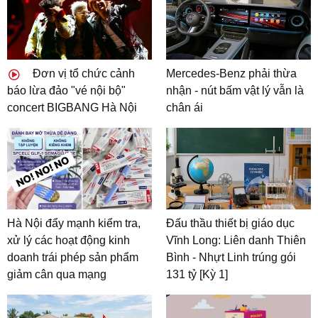
Đơn vị tổ chức cảnh
Mercedes-Benz phải thừa
báo lừa đảo "vé nội bộ"
nhận - nút bấm vật lý vẫn là
concert BIGBANG Hà Nội
chân ái
Hà Nội đẩy mạnh kiểm tra,
Đấu thầu thiết bị giáo dục
xử lý các hoạt động kinh
Vĩnh Long: Liên danh Thiên
doanh trái phép sản phẩm
Bình - Nhựt Linh trúng gói
giảm cân qua mạng
131 tỷ [Kỳ 1]