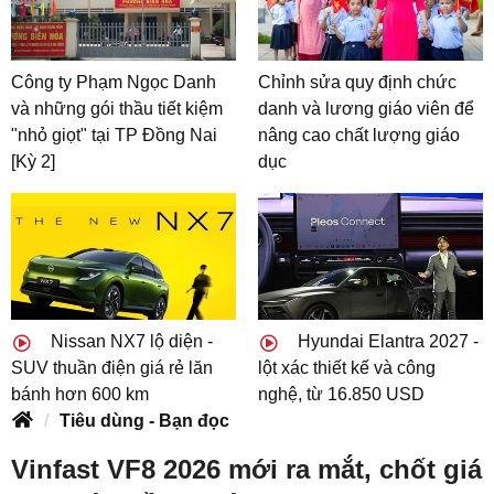
Công ty Phạm Ngọc Danh
Chỉnh sửa quy định chức
và những gói thầu tiết kiệm
danh và lương giáo viên để
"nhỏ giọt" tại TP Đồng Nai
nâng cao chất lượng giáo
[Kỳ 2]
dục
Nissan NX7 lộ diện -
Hyundai Elantra 2027 -
SUV thuần điện giá rẻ lăn
lột xác thiết kế và công
bánh hơn 600 km
nghệ, từ 16.850 USD
Tiêu dùng - Bạn đọc
Vinfast VF8 2026 mới ra mắt, chốt giá