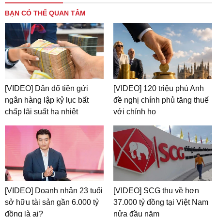
BẠN CÓ THỂ QUAN TÂM
[VIDEO] Dân đổ tiền gửi
[VIDEO] 120 triệu phú Anh
ngân hàng lập kỷ lục bất
đề nghị chính phủ tăng thuế
chấp lãi suất hạ nhiệt
với chính họ
[VIDEO] Doanh nhân 23 tuổi
[VIDEO] SCG thu về hơn
sở hữu tài sản gần 6.000 tỷ
37.000 tỷ đồng tại Việt Nam
đồng là ai?
nửa đầu năm