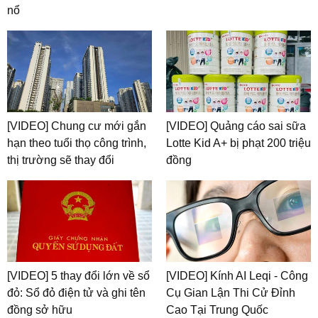
nổ
[VIDEO] Chung cư mới gắn
[VIDEO] Quảng cáo sai sữa
hạn theo tuổi thọ công trình,
Lotte Kid A+ bị phạt 200 triệu
thị trường sẽ thay đổi
đồng
[VIDEO] 5 thay đổi lớn về sổ
[VIDEO] Kính AI Leqi - Công
đỏ: Sổ đỏ điện tử và ghi tên
Cụ Gian Lận Thi Cử Đỉnh
đồng sở hữu
Cao Tại Trung Quốc