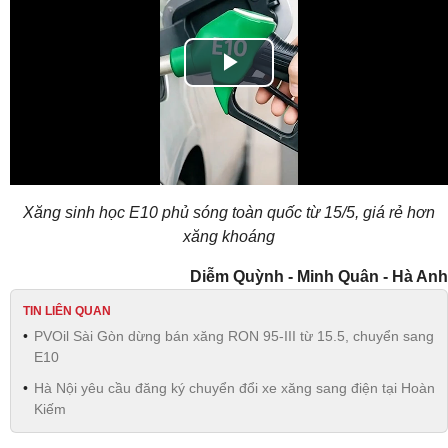
Play
Video
Xăng sinh học E10 phủ sóng toàn quốc từ 15/5, giá rẻ hơn
xăng khoáng
Diễm Quỳnh - Minh Quân - Hà Anh
TIN LIÊN QUAN
PVOil Sài Gòn dừng bán xăng RON 95-III từ 15.5, chuyển sang
E10
Hà Nội yêu cầu đăng ký chuyển đổi xe xăng sang điện tại Hoàn
Kiếm