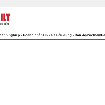
oanh nghiệp - Doanh nhân
Tin 24/7
Tiêu dùng - Bạn đọc
VietnamDa