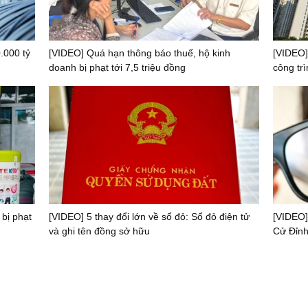
.000 tỷ
[VIDEO] Quá hạn thông báo thuế, hộ kinh
[VIDEO]
doanh bị phạt tới 7,5 triệu đồng
công trì
 bị phạt
[VIDEO] 5 thay đổi lớn về sổ đỏ: Sổ đỏ điện tử
[VIDEO]
và ghi tên đồng sở hữu
Cử Đỉnh