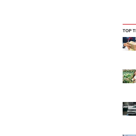
TOP T