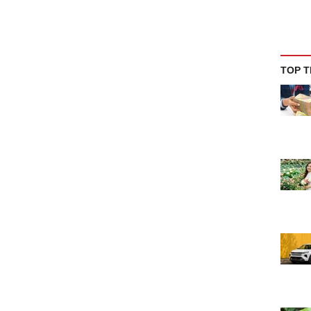
TOP T