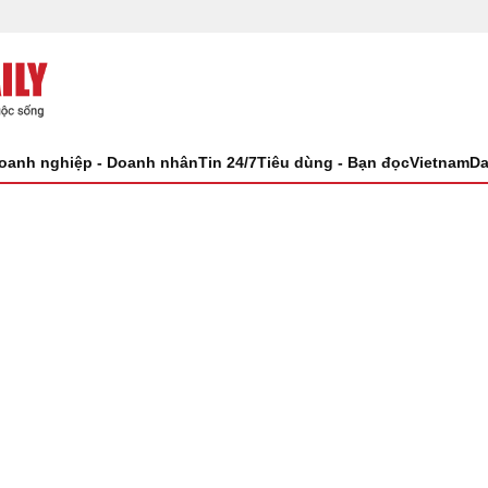
oanh nghiệp - Doanh nhân
Tin 24/7
Tiêu dùng - Bạn đọc
VietnamDa