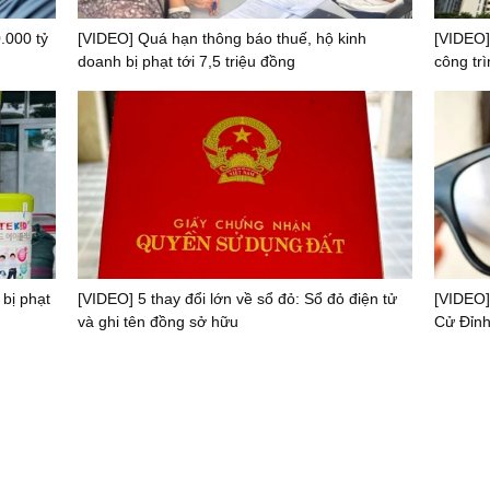
.000 tỷ
[VIDEO] Quá hạn thông báo thuế, hộ kinh
[VIDEO]
doanh bị phạt tới 7,5 triệu đồng
công trì
 bị phạt
[VIDEO] 5 thay đổi lớn về sổ đỏ: Sổ đỏ điện tử
[VIDEO]
và ghi tên đồng sở hữu
Cử Đỉnh