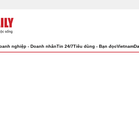
oanh nghiệp - Doanh nhân
Tin 24/7
Tiêu dùng - Bạn đọc
VietnamDa