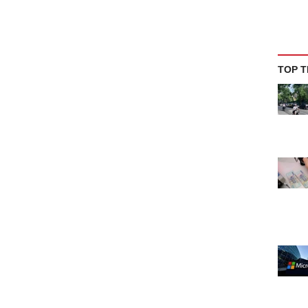
TOP T