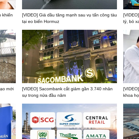
n khiến
[VIDEO] Giá dầu tăng mạnh sau vụ tấn công tàu
[VIDEO]
tại eo biển Hormuz
tỷ, bỏ 
mạo mới
[VIDEO] Sacombank cắt giảm gần 3.740 nhân
[VIDEO]
sự trong nửa đầu năm
khoa họ