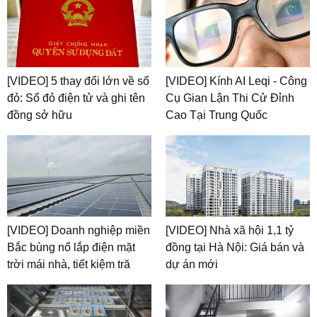
[VIDEO] 5 thay đổi lớn về sổ
[VIDEO] Kính AI Leqi - Công
đỏ: Sổ đỏ điện tử và ghi tên
Cụ Gian Lận Thi Cử Đỉnh
đồng sở hữu
Cao Tại Trung Quốc
[VIDEO] Doanh nghiệp miền
[VIDEO] Nhà xã hội 1,1 tỷ
Bắc bùng nổ lắp điện mặt
đồng tại Hà Nội: Giá bán và
trời mái nhà, tiết kiệm tră
dự án mới