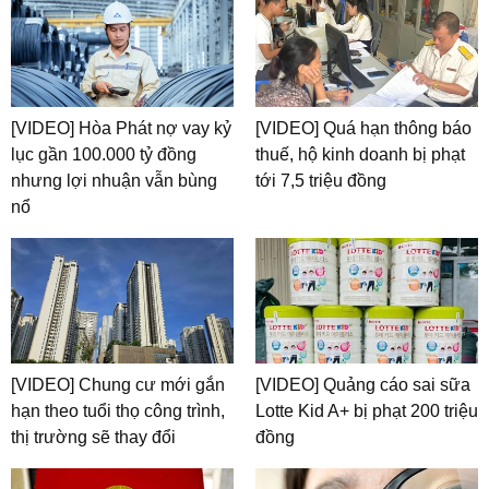
[VIDEO] Hòa Phát nợ vay kỷ
[VIDEO] Quá hạn thông báo
lục gần 100.000 tỷ đồng
thuế, hộ kinh doanh bị phạt
nhưng lợi nhuận vẫn bùng
tới 7,5 triệu đồng
nổ
[VIDEO] Chung cư mới gắn
[VIDEO] Quảng cáo sai sữa
hạn theo tuổi thọ công trình,
Lotte Kid A+ bị phạt 200 triệu
thị trường sẽ thay đổi
đồng