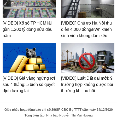
[VIDEO] Xổ số TP.HCM lãi
[VIDEO] Chủ trọ Hà Nội thu
gần 1.200 tỷ đồng nửa đầu
điện 4.000 đồng/kWh khiến
năm
sinh viên không dám kêu
[VIDEO] Giá vàng ngừng rơi
[VIDEO] Luật Đất đai mới: 9
sau 4 tháng: 5 biến số quyết
trường hợp không được bồi
định tương lai
thường khi thu hồi
Giấy phép hoạt động báo chí số 29/GP-CBC Bộ TTTT cấp ngày 24/12/2020
Tổng biên tập:
Nhà báo Nguyễn Thị Mai Hương