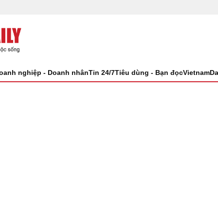
oanh nghiệp - Doanh nhân
Tin 24/7
Tiêu dùng - Bạn đọc
VietnamDa