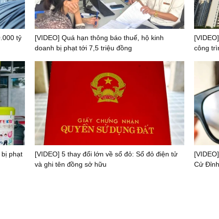
.000 tỷ
[VIDEO] Quá hạn thông báo thuế, hộ kinh
[VIDEO]
doanh bị phạt tới 7,5 triệu đồng
công trì
 bị phạt
[VIDEO] 5 thay đổi lớn về sổ đỏ: Sổ đỏ điện tử
[VIDEO]
và ghi tên đồng sở hữu
Cử Đỉnh