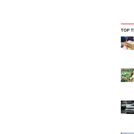
TOP T