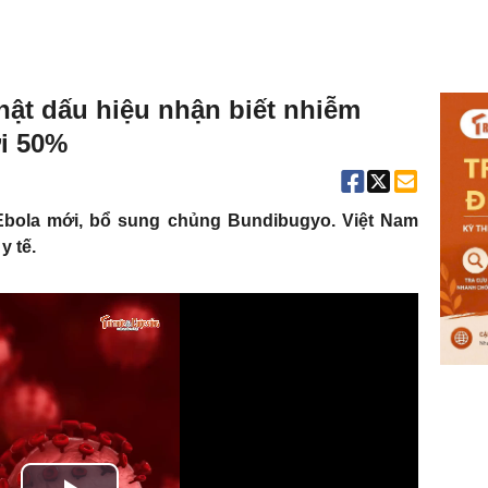
hật dấu hiệu nhận biết nhiễm
ới 50%
bola mới, bổ sung chủng Bundibugyo. Việt Nam
y tế.