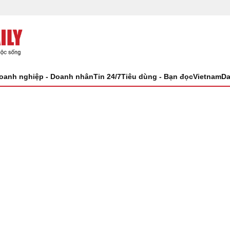
oanh nghiệp - Doanh nhân
Tin 24/7
Tiêu dùng - Bạn đọc
VietnamDa