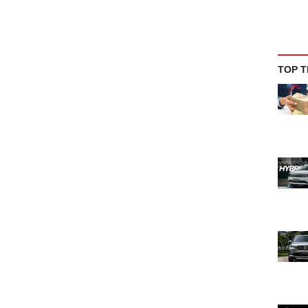
TOP T