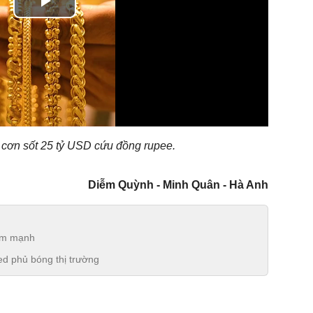
Play
Video
 cơn sốt 25 tỷ USD cứu đồng rupee.
Diễm Quỳnh - Minh Quân - Hà Anh
iảm mạnh
ed phủ bóng thị trường