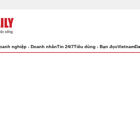
oanh nghiệp - Doanh nhân
Tin 24/7
Tiêu dùng - Bạn đọc
VietnamDa