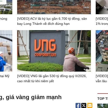
khủng
[VIDEO] ACV lãi kỷ lục gần 6.700 tỷ đồng, sân
[VIDEO]
bay Long Thành về đích đúng hạn
1% tron
tại Mỹ
[VIDEO] VNG lãi gần 530 tỷ đồng quý II/2026,
[VIDEO]
cao nhất từ khi niêm yết
vẫn lâu 
ng, giá vàng giảm mạnh
TOP T