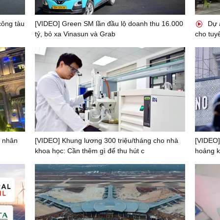
công tàu
[VIDEO] Green SM lần đầu lộ doanh thu 16.000
Dự á
tỷ, bỏ xa Vinasun và Grab
cho tuy
0 nhân
[VIDEO] Khung lương 300 triệu/tháng cho nhà
[VIDEO]
khoa học: Cần thêm gì để thu hút c
hoảng 