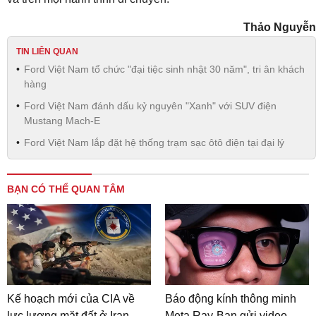
Thảo Nguyễn
TIN LIÊN QUAN
Ford Việt Nam tổ chức "đại tiệc sinh nhật 30 năm", tri ân khách
hàng
Ford Việt Nam đánh dấu kỷ nguyên "Xanh" với SUV điện
Mustang Mach-E
Ford Việt Nam lắp đặt hệ thống trạm sạc ôtô điện tại đại lý
BẠN CÓ THỂ QUAN TÂM
Kế hoạch mới của CIA về
Báo động kính thông minh
lực lượng mặt đất ở Iran
Meta Ray-Ban gửi video