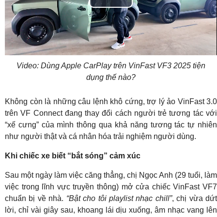
Play
Video
Video: Dùng Apple CarPlay trên VinFast VF3 2025 tiện
dụng thế nào?
Không còn là những câu lệnh khô cứng, trợ lý ảo VinFast 3.0
trên VF Connect đang thay đổi cách người trẻ tương tác với
“xế cưng” của mình thông qua khả năng tương tác tự nhiên
như người thật và cá nhân hóa trải nghiệm người dùng.
Khi chiếc xe biết “bắt sóng” cảm xúc
Sau một ngày làm việc căng thẳng, chị Ngọc Anh (29 tuổi, làm
việc trong lĩnh vực truyền thông) mở cửa chiếc VinFast VF7
chuẩn bị về nhà.
“Bật cho tôi playlist nhạc chill”
, chị vừa dứ
lời, chỉ vài giây sau, khoang lái dịu xuống, âm nhạc vang lên