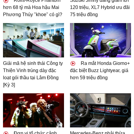
Rolls-Royce Phantom
Suzuki Jimny đang giảm tới
hơn 68 tỷ mà Hoa hậu Mai
120 triệu, XL7 Hybrid ưu đãi
Phương Thúy "khoe" có gì?
75 triệu đồng
Giải mã hệ sinh thái Công ty
Ra mắt Honda Giorno+
Thiện Vinh trúng dày đặc
đặc biệt Buzz Lightyear, giá
loạt gói thầu tại Lâm Đồng
hơn 59 triệu đồng
[Kỳ 3]
Đơn vị tổ chức cảnh
Mercedes-Benz phải thừa