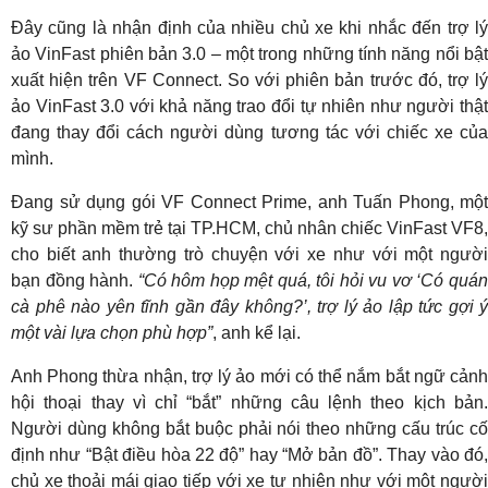
Đây cũng là nhận định của nhiều chủ xe khi nhắc đến trợ lý
ảo VinFast phiên bản 3.0 – một trong những tính năng nổi bật
xuất hiện trên VF Connect. So với phiên bản trước đó, trợ lý
ảo VinFast 3.0 với khả năng trao đổi tự nhiên như người thật
đang thay đổi cách người dùng tương tác với chiếc xe của
mình.
Đang sử dụng gói VF Connect Prime, anh Tuấn Phong, một
kỹ sư phần mềm trẻ tại TP.HCM, chủ nhân chiếc VinFast VF8,
cho biết anh thường trò chuyện với xe như với một người
bạn đồng hành.
“Có hôm họp mệt quá, tôi hỏi vu vơ ‘Có quá
cà phê nào yên tĩnh gần đây không?’, trợ lý ảo lập tức gợi ý
một vài lựa chọn phù hợp”
, anh kể lại.
Anh Phong thừa nhận, trợ lý ảo mới có thể nắm bắt ngữ cảnh
hội thoại thay vì chỉ “bắt” những câu lệnh theo kịch bản.
Người dùng không bắt buộc phải nói theo những cấu trúc cố
định như “Bật điều hòa 22 độ” hay “Mở bản đồ”. Thay vào đó,
chủ xe thoải mái giao tiếp với xe tự nhiên như với một người