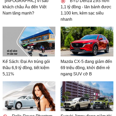
[INFOGRAPHIC] Vì sao
BYD Denza Z9S hơn
khách châu Âu đến Việt
1,1 tỷ đồng - lăn bánh được
Nam tăng mạnh?
1.100 km, kèm sạc siêu
nhanh
Kế Sách: Đại An trúng gói
Mazda CX-5 đang giảm đến
thầu 6,9 tỷ đồng, tiết kiệm
69 triệu đồng, khởi điểm rẻ
5,11%
ngang SUV cỡ B