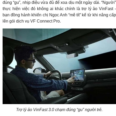
đúng “gu”, nhịp điệu vừa đủ để xoa dịu một ngày dài. “Người”
thực hiện việc đó không ai khác chính là trợ lý ảo VinFast -
bạn đồng hành khiến chị Ngọc Anh “mê tít” kể từ khi nâng cấp
lên gói dịch vụ VF Connect Pro.
Trợ lý ảo VinFast 3.0 chạm đúng “gu” người trẻ.