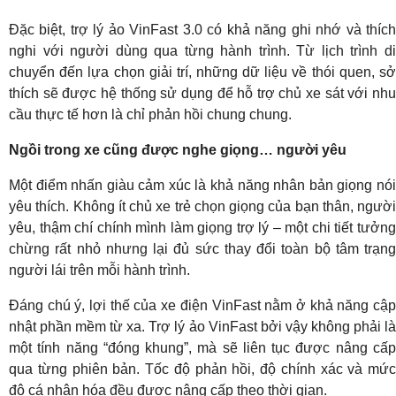
Đặc biệt, trợ lý ảo VinFast 3.0 có khả năng ghi nhớ và thích
nghi với người dùng qua từng hành trình. Từ lịch trình di
chuyển đến lựa chọn giải trí, những dữ liệu về thói quen, sở
thích sẽ được hệ thống sử dụng để hỗ trợ chủ xe sát với nhu
cầu thực tế hơn là chỉ phản hồi chung chung.
Ngồi trong xe cũng được nghe giọng… người yêu
Một điểm nhấn giàu cảm xúc là khả năng nhân bản giọng nói
yêu thích. Không ít chủ xe trẻ chọn giọng của bạn thân, người
yêu, thậm chí chính mình làm giọng trợ lý – một chi tiết tưởng
chừng rất nhỏ nhưng lại đủ sức thay đổi toàn bộ tâm trạng
người lái trên mỗi hành trình.
Đáng chú ý, lợi thế của xe điện VinFast nằm ở khả năng cập
nhật phần mềm từ xa. Trợ lý ảo VinFast bởi vậy không phải là
một tính năng “đóng khung”, mà sẽ liên tục được nâng cấp
qua từng phiên bản. Tốc độ phản hồi, độ chính xác và mức
độ cá nhân hóa đều được nâng cấp theo thời gian.