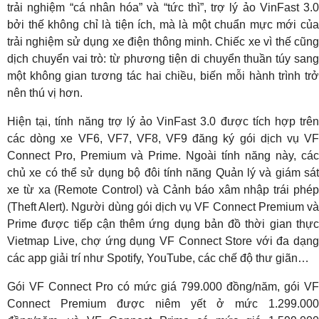
trải nghiệm “cá nhân hóa” và “tức thì”, trợ lý ảo VinFast 3.0
bởi thế không chỉ là tiện ích, mà là một chuẩn mực mới của
trải nghiệm sử dụng xe điện thông minh. Chiếc xe vì thế cũng
dịch chuyển vai trò: từ phương tiện di chuyển thuần túy sang
một không gian tương tác hai chiều, biến mỗi hành trình trở
nên thú vị hơn.
Hiện tại, tính năng trợ lý ảo VinFast 3.0 được tích hợp trên
các dòng xe VF6, VF7, VF8, VF9 đăng ký gói dịch vụ VF
Connect Pro, Premium và Prime. Ngoài tính năng này, các
chủ xe có thể sử dụng bộ đôi tính năng Quản lý và giám sát
xe từ xa (Remote Control) và Cảnh báo xâm nhập trái phép
(Theft Alert). Người dùng gói dịch vụ VF Connect Premium và
Prime được tiếp cận thêm ứng dụng bản đồ thời gian thực
Vietmap Live, chợ ứng dụng VF Connect Store với đa dạng
các app giải trí như Spotify, YouTube, các chế độ thư giãn…
Gói VF Connect Pro có mức giá 799.000 đồng/năm, gói VF
Connect Premium được niêm yết ở mức 1.299.000