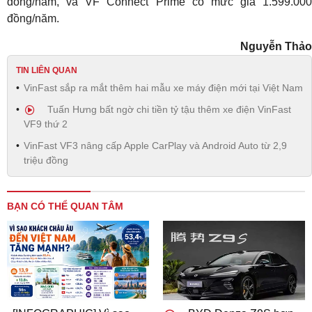
đồng/năm, và VF Connect Prime có mức giá 1.599.000
đồng/năm.
Nguyễn Thảo
TIN LIÊN QUAN
VinFast sắp ra mắt thêm hai mẫu xe máy điện mới tại Việt Nam
Tuấn Hưng bất ngờ chi tiền tỷ tậu thêm xe điện VinFast
VF9 thứ 2
VinFast VF3 nâng cấp Apple CarPlay và Android Auto từ 2,9
triệu đồng
BẠN CÓ THỂ QUAN TÂM