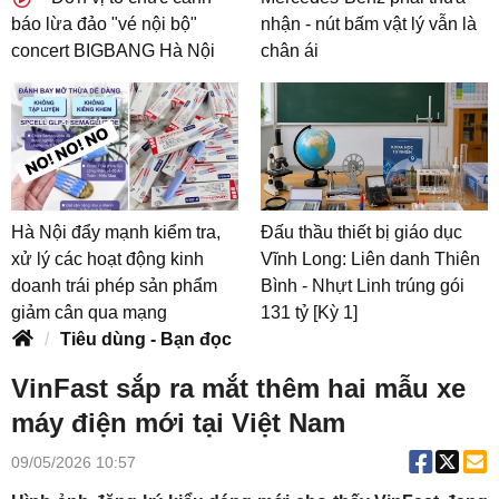
báo lừa đảo "vé nội bộ"
nhận - nút bấm vật lý vẫn là
concert BIGBANG Hà Nội
chân ái
Hà Nội đẩy mạnh kiểm tra,
Đấu thầu thiết bị giáo dục
xử lý các hoạt động kinh
Vĩnh Long: Liên danh Thiên
doanh trái phép sản phẩm
Bình - Nhựt Linh trúng gói
giảm cân qua mạng
131 tỷ [Kỳ 1]
Tiêu dùng - Bạn đọc
VinFast sắp ra mắt thêm hai mẫu xe
máy điện mới tại Việt Nam
09/05/2026 10:57