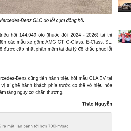
g Mercedes-Benz GLC do lỗi cụm đồng hồ.
iệu hồi 144.049 ôtô (thuộc đời 2024 - 2026) tại thị
 đến các mẫu xe gồm: AMG GT, C-Class, E-Class, SL,
 được cập nhật phần mềm tại đại lý để khắc phục lỗi
ercedes-Benz cũng tiến hành triệu hồi mẫu CLA EV tại
 vị trí ghế hành khách phía trước có thể vô hiệu hóa
làm tăng nguy cơ chấn thương.
Thảo Nguyễn
ra mắt, lăn bánh tới hơn 700km/sạc