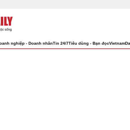
oanh nghiệp - Doanh nhân
Tin 24/7
Tiêu dùng - Bạn đọc
VietnamDa