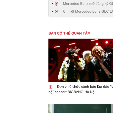
Mercedes-Benz mở đăng ký GLC
Chi tiết Mercedes-Benz GLC E
BẠN CÓ THỂ QUAN TÂM
Đơn vị tổ chức cảnh báo lừa đảo "v
bộ" concert BIGBANG Hà Nội