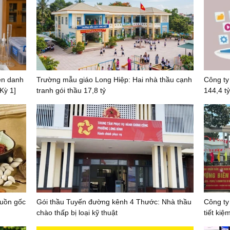
iên danh
Trường mẫu giáo Long Hiệp: Hai nhà thầu cạnh
Công ty 
Kỳ 1]
tranh gói thầu 17,8 tỷ
144,4 tỷ
guồn gốc
Gói thầu Tuyến đường kênh 4 Thước: Nhà thầu
Công ty
chào thấp bị loại kỹ thuật
tiết kiệ