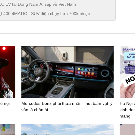
 EV tại Đông Nam Á, sắp về Việt Nam
Q 400 4MATIC - SUV điện chạy hơn 700km/sạc
é nội
Mercedes-Benz phải thừa nhận - nút bấm vật lý
Hà Nội 
vẫn là chân ái
kinh do
mạng