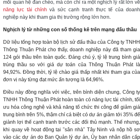
mối quan hệ đan chéo, mà còn chỉ ra một nghịch lý rất lớn về
năng lực tài chính
và sức cạnh tranh thực tế của doan
nghiệp này khi tham gia thị trường rộng lớn hơn.
Nghịch lý từ những con số thống kê trên mạng đấu thầu
Dữ liệu tổng hợp toàn bộ lịch sử đấu thầu của Công ty TNHH
Thông Thuận Phát cho thấy, doanh nghiệp này đã tham gia
124 gói thầu trên toàn quốc. Đáng chú ý, tỷ lệ trung bình giá
trúng thầu so với giá dự toán của Thông Thuận Phát là
94,92%. Đồng thời, tỷ lệ chào giá thấp nhất khi tham gia của
đơn vị này từng đạt mức ấn tượng là 64,96%.
Điều này đồng nghĩa với việc, trên bình diện chung, Công ty
TNHH Thông Thuận Phát hoàn toàn có năng lực tài chính, tối
ưu hóa công nghệ và khả năng tổ chức thi công để giảm giá
trung bình trên 5%, thậm chí cá biệt có dự án giảm tới 35% để
giành lợi thế cạnh tranh trước các đối thủ mạnh. Thế nhưng,
khi quay về hoạt động tại "sân nhà" Tây Ninh và nộp hồ sơ
vào các dự án do Ban Quản lý dự án, Ủy ban nhân dân cấp