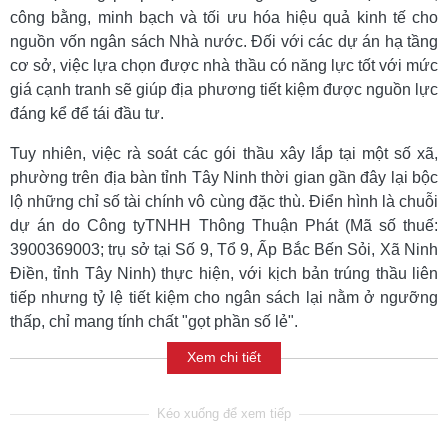
công bằng, minh bạch và tối ưu hóa hiệu quả kinh tế cho
nguồn vốn ngân sách Nhà nước. Đối với các dự án hạ tầng
cơ sở, việc lựa chọn được nhà thầu có năng lực tốt với mức
giá cạnh tranh sẽ giúp địa phương tiết kiệm được nguồn lực
đáng kể để tái đầu tư.
Tuy nhiên, việc rà soát các gói thầu xây lắp tại một số xã,
phường trên địa bàn tỉnh Tây Ninh thời gian gần đây lại bộc
lộ những chỉ số tài chính vô cùng đặc thù. Điển hình là chuỗi
dự án do Công tyTNHH Thông Thuận Phát (Mã số thuế:
3900369003; trụ sở tại Số 9, Tổ 9, Ấp Bắc Bến Sỏi, Xã Ninh
Điền, tỉnh Tây Ninh) thực hiện, với kịch bản trúng thầu liên
tiếp nhưng tỷ lệ tiết kiệm cho ngân sách lại nằm ở ngưỡng
thấp, chỉ mang tính chất "gọt phần số lẻ".
Xem chi tiết