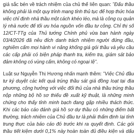
giá sắc bén về trách nhiệm của chủ thể liên quan:
"Đấu thầ
không phải là một quy trình mang tính thủ tục để hợp thức hóa
việc chỉ định nhà thầu một cách khéo léo, mà là công cụ quản
lý nhà nước để tối ưu hóa nguồn vốn đầu tư công. Chỉ thị số
12/CT-TTg của Thủ tướng Chính phủ vừa ban hành ngày
03/4/2026 đã nêu đích danh trách nhiệm người đứng đầu,
nghiêm cấm mọi hành vi nâng khống giá gói thầu và yêu cầu
các cấp phải có biện pháp thanh tra, kiểm tra, giám sát bảo
đảm không có vùng cấm, không có ngoại lệ".
Luật sư Nguyễn Thị Hương nhấn mạnh thêm:
"Việc Chủ đầ
tư ký duyệt các kết quả trúng thầu sát giá đồng loạt tại địa
phương, cộng hưởng với việc đối thủ của nhà thầu trúng thầu
nộp những bộ hồ sơ thiếu đề xuất kỹ thuật, là những minh
chứng cho thấy tính minh bạch đang gặp nhiều thách thức.
Khi các báo cáo đánh giá hồ sơ dự thầu có những điểm bất
thường, trách nhiệm của Chủ đầu tư là phải thẩm định lại tính
trung thực của báo cáo đó trước khi ra quyết định. Các gói
thầu tiết kiệm dưới 0,1% này hoàn toàn đủ điều kiện và dấu