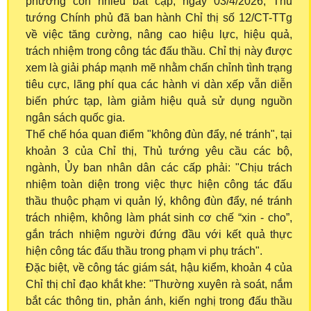
phương còn nhiều bất cập, ngày 03/4/2026, Thủ
tướng Chính phủ đã ban hành Chỉ thị số 12/CT-TTg
về việc tăng cường, nâng cao hiệu lực, hiệu quả,
trách nhiệm trong công tác đấu thầu. Chỉ thị này được
xem là giải pháp mạnh mẽ nhằm chấn chỉnh tình trạng
tiêu cực, lãng phí qua các hành vi dàn xếp vẫn diễn
biến phức tạp, làm giảm hiệu quả sử dụng nguồn
ngân sách quốc gia.
Thể chế hóa quan điểm "không đùn đẩy, né tránh", tại
khoản 3 của Chỉ thị, Thủ tướng yêu cầu các bộ,
ngành, Ủy ban nhân dân các cấp phải: "Chịu trách
nhiệm toàn diện trong việc thực hiện công tác đấu
thầu thuộc phạm vi quản lý, không đùn đẩy, né tránh
trách nhiệm, không làm phát sinh cơ chế “xin - cho”,
gắn trách nhiệm người đứng đầu với kết quả thực
hiện công tác đấu thầu trong phạm vi phụ trách".
Đặc biệt, về công tác giám sát, hậu kiểm, khoản 4 của
Chỉ thị chỉ đạo khắt khe: "Thường xuyên rà soát, nắm
bắt các thông tin, phản ánh, kiến nghị trong đấu thầu