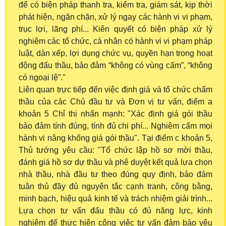
để có biện pháp thanh tra, kiểm tra, giám sát, kịp thời
phát hiện, ngăn chặn, xử lý ngay các hành vi vi phạm,
trục lợi, lãng phí... Kiên quyết có biện pháp xử lý
nghiêm các tổ chức, cá nhân có hành vi vi phạm pháp
luật, dàn xếp, lợi dụng chức vụ, quyền hạn trong hoạt
động đấu thầu, bảo đảm “không có vùng cấm”, “không
có ngoại lệ”."
Liên quan trực tiếp đến việc định giá và tổ chức chấm
thầu của các Chủ đầu tư và Đơn vị tư vấn, điểm a
khoản 5 Chỉ thị nhấn mạnh: "Xác định giá gói thầu
bảo đảm tính đúng, tính đủ chi phí... Nghiêm cấm mọi
hành vi nâng khống giá gói thầu". Tại điểm c khoản 5,
Thủ tướng yêu cầu: "Tổ chức lập hồ sơ mời thầu,
đánh giá hồ sơ dự thầu và phê duyệt kết quả lựa chọn
nhà thầu, nhà đầu tư theo đúng quy định, bảo đảm
tuân thủ đầy đủ nguyên tắc cạnh tranh, công bằng,
minh bạch, hiệu quả kinh tế và trách nhiệm giải trình...
Lựa chọn tư vấn đấu thầu có đủ năng lực, kinh
nghiệm để thực hiện công việc tư vấn đảm bảo yêu