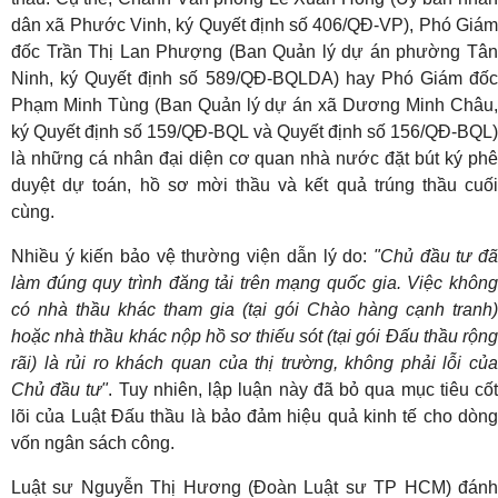
dân xã Phước Vinh, ký Quyết định số 406/QĐ-VP), Phó Giám
đốc Trần Thị Lan Phượng (Ban Quản lý dự án phường Tân
Ninh, ký Quyết định số 589/QĐ-BQLDA) hay Phó Giám đốc
Phạm Minh Tùng (Ban Quản lý dự án xã Dương Minh Châu,
ký Quyết định số 159/QĐ-BQL và Quyết định số 156/QĐ-BQL)
là những cá nhân đại diện cơ quan nhà nước đặt bút ký phê
duyệt dự toán, hồ sơ mời thầu và kết quả trúng thầu cuối
cùng.
Nhiều ý kiến bảo vệ thường viện dẫn lý do:
"Chủ đầu tư đ
làm đúng quy trình đăng tải trên mạng quốc gia. Việc không
có nhà thầu khác tham gia (tại gói Chào hàng cạnh tranh)
hoặc nhà thầu khác nộp hồ sơ thiếu sót (tại gói Đấu thầu rộng
rãi) là rủi ro khách quan của thị trường, không phải lỗi của
Chủ đầu tư"
. Tuy nhiên, lập luận này đã bỏ qua mục tiêu cố
lõi của Luật Đấu thầu là bảo đảm hiệu quả kinh tế cho dòng
vốn ngân sách công.
Luật sư Nguyễn Thị Hương (Đoàn Luật sư TP HCM) đánh