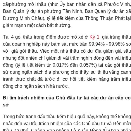
xã/phường mời thầu (như Ủy ban nhân dân xã Phước Vinh,
Ban Quản lý dự án phường Tân Ninh, Ban Quản lý dự án xã
Dương Minh Châu), tỷ lệ tiết kiệm của Thông Thuận Phát lại
giảm mạnh một cách bất thường.
Tại 4 gói thầu trọng điểm được mổ xẻ ở
Kỳ 1
, giá trúng thầ
của doanh nghiệp này bám sát mức trần 99,94% - 99,98% so
với giá gói thầu. Việc một nhà thầu có dư địa giảm giá sâu
nhưng đột nhiên chỉ giảm đi vài trăm nghìn đồng đến vài triệu
đồng (tỷ lệ tiết kiệm từ 0,017% đến 0,057%) tại các gói thầu
sử dụng ngân sách địa phương cho thấy, sự thiếu vắng cạnh
tranh thực chất đã tước đi cơ hội tiết kiệm hàng trăm triệu
đồng cho ngân sách Nhà nước.
Đi tìm trách nhiệm của Chủ đầu tư tại các dự án cấp cơ
sở
Trong bức tranh đấu thầu kém hiệu quả này, không thể không
nhắc đến vai trò, trách nhiệm của các Chủ đầu tư và Bên mời
thầu. Cụ thể, Chánh Văn phòng Lê Xuân Hồng (Ủy ban nhân