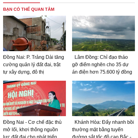
BẠN CÓ THỂ QUAN TÂM
Đồng Nai: P. Trảng Dài tăng
Lâm Đồng: Chỉ đạo tháo
cường quản lý đất đai, trật
gỡ điểm nghẽn cho 35 dự
tự xây dựng, đô thị
án điện hơn 75.600 tỷ đồng
Đồng Nai - Cơ chế đặc thù
Khánh Hòa: Đẩy nhanh bồi
mở lối, khơi thông nguồn
thường mặt bằng tuyến
lực đất đai cho phát triển
đường sắt tốc độ cao Bắc -