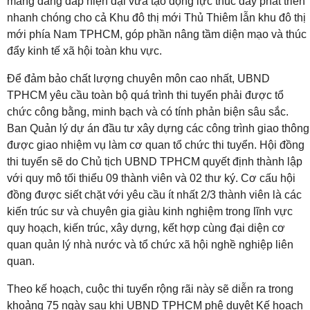
mang dáng dấp hiện đại vừa tạo động lực thúc đẩy phát triển
nhanh chóng cho cả Khu đô thị mới Thủ Thiêm lẫn khu đô thị
mới phía Nam TPHCM, góp phần nâng tầm diện mạo và thúc
đẩy kinh tế xã hội toàn khu vực.
Để đảm bảo chất lượng chuyên môn cao nhất, UBND
TPHCM yêu cầu toàn bộ quá trình thi tuyển phải được tổ
chức công bằng, minh bạch và có tính phản biện sâu sắc.
Ban Quản lý dự án đầu tư xây dựng các công trình giao thông
được giao nhiệm vụ làm cơ quan tổ chức thi tuyển. Hội đồng
thi tuyển sẽ do Chủ tịch UBND TPHCM quyết định thành lập
với quy mô tối thiểu 09 thành viên và 02 thư ký. Cơ cấu hội
đồng được siết chặt với yêu cầu ít nhất 2/3 thành viên là các
kiến trúc sư và chuyên gia giàu kinh nghiệm trong lĩnh vực
quy hoạch, kiến trúc, xây dựng, kết hợp cùng đại diện cơ
quan quản lý nhà nước và tổ chức xã hội nghề nghiệp liên
quan.
Theo kế hoạch, cuộc thi tuyển rộng rãi này sẽ diễn ra trong
khoảng 75 ngày sau khi UBND TPHCM phê duyệt Kế hoạch