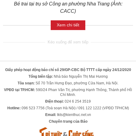
Bé trai tại trụ sở Công an phường Nha Trang (Ảnh:
CACC)
Xem chi tiết
Giấy phép hoạt động báo chí số 29/GP-CBC Bộ TTTT cấp ngày 24/12/2020
Tổng biên tập:
Nhà báo Nguyễn Thị Mai Hương
Tòa soạn:
Số 70 Trần Hưng Đạo, phường Cửa Nam, Hà Nội.
VPĐD tại TP.HCM:
590/24 Phan Văn Trị, phường Hạnh Thông, Thành phố Hồ
Chí Minh.
Điện thoại:
024 6 254 3519
Hotline:
096 523 7756 (Toà soạn Hà Nội) / 091 122 1222 (VPĐD TPHCM)
Email:
tkts@kienthuc.net.vn
Chuyên trang của Báo