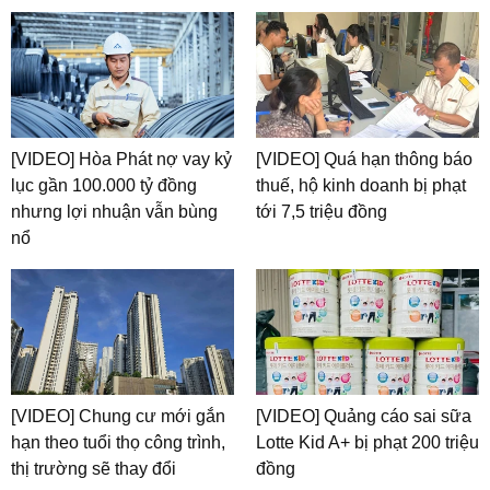
[VIDEO] Hòa Phát nợ vay kỷ
[VIDEO] Quá hạn thông báo
lục gần 100.000 tỷ đồng
thuế, hộ kinh doanh bị phạt
nhưng lợi nhuận vẫn bùng
tới 7,5 triệu đồng
nổ
[VIDEO] Chung cư mới gắn
[VIDEO] Quảng cáo sai sữa
hạn theo tuổi thọ công trình,
Lotte Kid A+ bị phạt 200 triệu
thị trường sẽ thay đổi
đồng