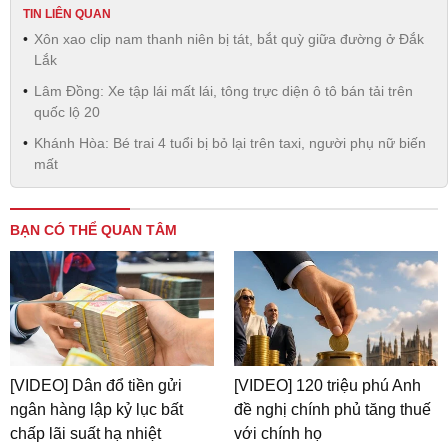
TIN LIÊN QUAN
Xôn xao clip nam thanh niên bị tát, bắt quỳ giữa đường ở Đắk
Lắk
Lâm Đồng: Xe tập lái mất lái, tông trực diện ô tô bán tải trên
quốc lộ 20
Khánh Hòa: Bé trai 4 tuổi bị bỏ lại trên taxi, người phụ nữ biến
mất
BẠN CÓ THỂ QUAN TÂM
[VIDEO] Dân đổ tiền gửi
[VIDEO] 120 triệu phú Anh
ngân hàng lập kỷ lục bất
đề nghị chính phủ tăng thuế
chấp lãi suất hạ nhiệt
với chính họ