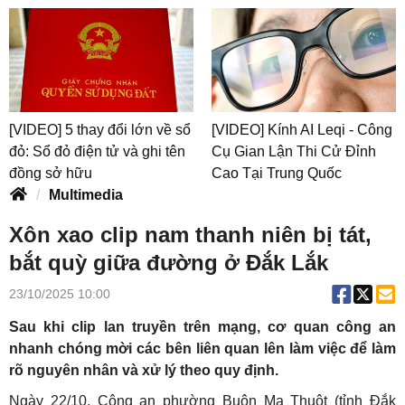
[VIDEO] 5 thay đổi lớn về sổ
[VIDEO] Kính AI Leqi - Công
đỏ: Sổ đỏ điện tử và ghi tên
Cụ Gian Lận Thi Cử Đỉnh
đồng sở hữu
Cao Tại Trung Quốc
Multimedia
Xôn xao clip nam thanh niên bị tát,
bắt quỳ giữa đường ở Đắk Lắk
23/10/2025 10:00
Sau khi clip lan truyền trên mạng, cơ quan công an
nhanh chóng mời các bên liên quan lên làm việc để làm
rõ nguyên nhân và xử lý theo quy định.
Ngày 22/10, Công an phường Buôn Ma Thuột (tỉnh Đắk