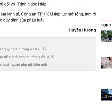
rú đối với Trịnh Ngọc Hiệp.
át kinh tế, Công an TP HCM tiếp tục mở rộng, làm rõ
eo quy định của pháp luật.
TOP T
Huyền Hương
 bắt quỳ giữa đường ở Đắk Lắk
ực diện ô tô bán tải trên quốc lộ 20
rên taxi, người phụ nữ biến mất