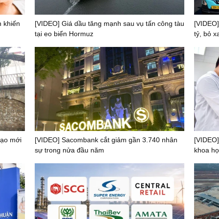
n khiến
[VIDEO] Giá dầu tăng mạnh sau vụ tấn công tàu
[VIDEO]
tại eo biển Hormuz
tỷ, bỏ 
mạo mới
[VIDEO] Sacombank cắt giảm gần 3.740 nhân
[VIDEO]
sự trong nửa đầu năm
khoa họ