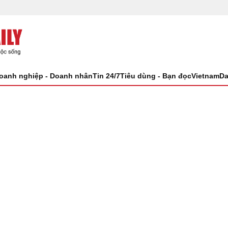
oanh nghiệp - Doanh nhân
Tin 24/7
Tiêu dùng - Bạn đọc
VietnamDa