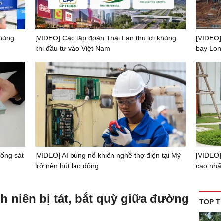
khủng
[VIDEO] Các tập đoàn Thái Lan thu lợi khủng
[VIDEO]
khi đầu tư vào Việt Nam
bay Lon
uống sát
[VIDEO] AI bùng nổ khiến nghề thợ điện tại Mỹ
[VIDEO]
trở nên hút lao động
cao nhất
h niên bị tát, bắt quỳ giữa đường
TOP T