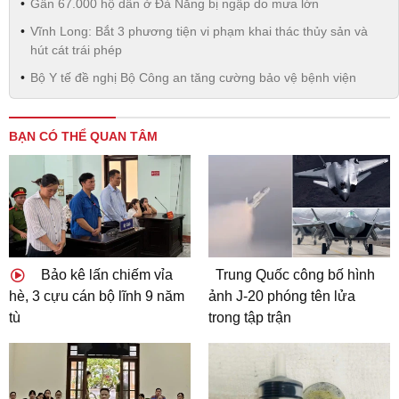
Gần 67.000 hộ dân ở Đà Nẵng bị ngập do mưa lớn
Vĩnh Long: Bắt 3 phương tiện vi phạm khai thác thủy sản và
hút cát trái phép
Bộ Y tế đề nghị Bộ Công an tăng cường bảo vệ bệnh viện
BẠN CÓ THỂ QUAN TÂM
Bảo kê lấn chiếm vỉa
Trung Quốc công bố hình
hè, 3 cựu cán bộ lĩnh 9 năm
ảnh J-20 phóng tên lửa
tù
trong tập trận