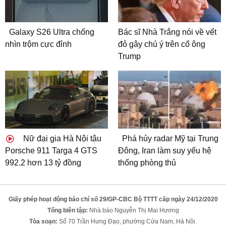
Galaxy S26 Ultra chống
Bác sĩ Nhà Trắng nói về vết
nhìn trộm cực đỉnh
đỏ gây chú ý trên cổ ông
Trump
Nữ đại gia Hà Nội tậu
Phá hủy radar Mỹ tại Trung
Porsche 911 Targa 4 GTS
Đông, Iran làm suy yếu hệ
992.2 hơn 13 tỷ đồng
thống phòng thủ
Giấy phép hoạt động báo chí số 29/GP-CBC Bộ TTTT cấp ngày 24/12/2020
Tổng biên tập:
Nhà báo Nguyễn Thị Mai Hương
Tòa soạn:
Số 70 Trần Hưng Đạo, phường Cửa Nam, Hà Nội.