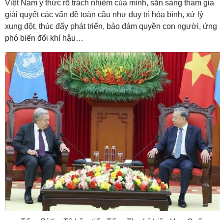
Việt Nam ý thức rõ trách nhiệm của mình, sẵn sàng tham gia
giải quyết các vấn đề toàn cầu như duy trì hòa bình, xử lý
xung đột, thúc đẩy phát triển, bảo đảm quyền con người, ứng
phó biến đổi khí hậu…