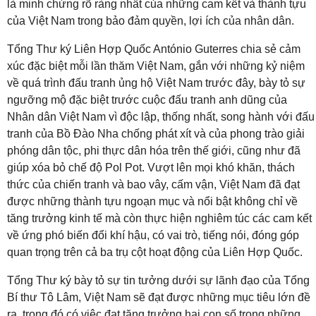
là minh chứng rõ ràng nhất của những cam kết và thành tựu
của Việt Nam trong bảo đảm quyền, lợi ích của nhân dân.
Tổng Thư ký Liên Hợp Quốc António Guterres chia sẻ cảm
xúc đặc biệt mỗi lần thăm Việt Nam, gắn với những kỷ niệm
về quá trình đấu tranh ủng hộ Việt Nam trước đây, bày tỏ sự
ngưỡng mộ đặc biệt trước cuộc đấu tranh anh dũng của
Nhân dân Việt Nam vì độc lập, thống nhất, song hành với đấu
tranh của Bồ Đào Nha chống phát xít và của phong trào giải
phóng dân tộc, phi thực dân hóa trên thế giới, cũng như đã
giúp xóa bỏ chế độ Pol Pot. Vượt lên mọi khó khăn, thách
thức của chiến tranh và bao vây, cấm vận, Việt Nam đã đạt
được những thành tựu ngoạn mục và nổi bật không chỉ về
tăng trưởng kinh tế mà còn thực hiện nghiêm túc các cam kết
về ứng phó biến đổi khí hậu, có vai trò, tiếng nói, đóng góp
quan trọng trên cả ba trụ cột hoạt động của Liên Hợp Quốc.
Tổng Thư ký bày tỏ sự tin tưởng dưới sự lãnh đạo của Tổng
Bí thư Tô Lâm, Việt Nam sẽ đạt được những mục tiêu lớn đề
ra, trong đó có việc đạt tăng trưởng hai con số trong những