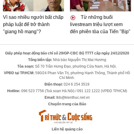
Vì sao nhiều người bất chấp
Từ những buổi
pháp luật để trở thành
livestream triệu lượt xem
"giang hồ mạng"?
đến phiên tòa của Tiến "Bịp"
Giấy phép hoạt động báo chí số 29/GP-CBC Bộ TTTT cấp ngày 24/12/2020
Tổng biên tập:
Nhà báo Nguyễn Thị Mai Hương
Tòa soạn:
Số 70 Trần Hưng Đạo, phường Cửa Nam, Hà Nội.
VPĐD tại TP.HCM:
590/24 Phan Văn Trị, phường Hạnh Thông, Thành phố Hồ
Chí Minh.
Điện thoại:
024 6 254 3519
Hotline:
096 523 7756 (Toà soạn Hà Nội) / 091 122 1222 (VPĐD TPHCM)
Email:
tkts@kienthuc.net.vn
Chuyên trang của Báo
Liên hệ quảng cáo