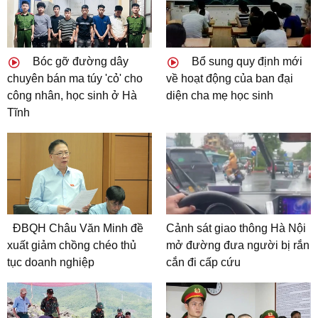
Bóc gỡ đường dây
Bổ sung quy định mới
chuyên bán ma túy 'cỏ' cho
về hoạt động của ban đại
công nhân, học sinh ở Hà
diện cha mẹ học sinh
Tĩnh
ĐBQH Châu Văn Minh đề
Cảnh sát giao thông Hà Nội
xuất giảm chồng chéo thủ
mở đường đưa người bị rắn
tục doanh nghiệp
cắn đi cấp cứu