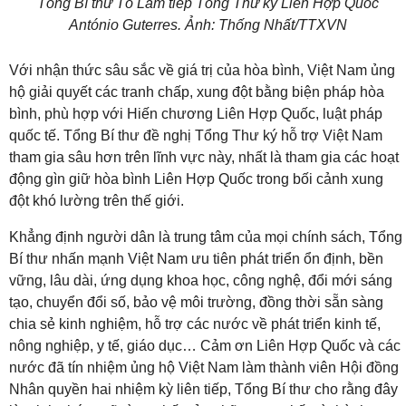
Tổng Bí thư Tô Lâm tiếp Tổng Thư ký Liên Hợp Quốc
António Guterres. Ảnh: Thống Nhất/TTXVN
Với nhận thức sâu sắc về giá trị của hòa bình, Việt Nam ủng
hộ giải quyết các tranh chấp, xung đột bằng biện pháp hòa
bình, phù hợp với Hiến chương Liên Hợp Quốc, luật pháp
quốc tế. Tổng Bí thư đề nghị Tổng Thư ký hỗ trợ Việt Nam
tham gia sâu hơn trên lĩnh vực này, nhất là tham gia các hoạt
động gìn giữ hòa bình Liên Hợp Quốc trong bối cảnh xung
đột khó lường trên thế giới.
Khẳng định người dân là trung tâm của mọi chính sách, Tổng
Bí thư nhấn mạnh Việt Nam ưu tiên phát triển ổn định, bền
vững, lâu dài, ứng dụng khoa học, công nghệ, đổi mới sáng
tạo, chuyển đổi số, bảo vệ môi trường, đồng thời sẵn sàng
chia sẻ kinh nghiệm, hỗ trợ các nước về phát triển kinh tế,
nông nghiệp, y tế, giáo dục… Cảm ơn Liên Hợp Quốc và các
nước đã tín nhiệm ủng hộ Việt Nam làm thành viên Hội đồng
Nhân quyền hai nhiệm kỳ liên tiếp, Tổng Bí thư cho rằng đây