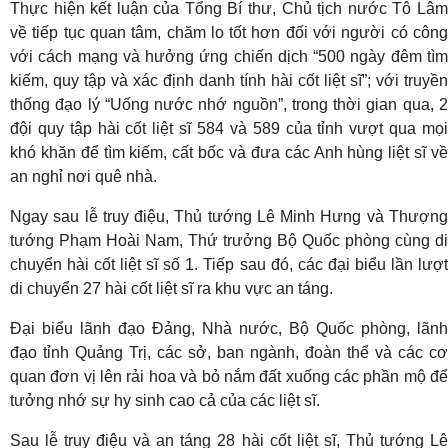
Thực hiện kết luận của Tổng Bí thư, Chủ tịch nước Tô Lâm
về tiếp tục quan tâm, chăm lo tốt hơn đối với người có công
với cách mạng và hưởng ứng chiến dịch “500 ngày đêm tìm
kiếm, quy tập và xác định danh tính hài cốt liệt sĩ”; với truyền
thống đạo lý “Uống nước nhớ nguồn”, trong thời gian qua, 2
đội quy tập hài cốt liệt sĩ 584 và 589 của tỉnh vượt qua mọi
khó khăn để tìm kiếm, cất bốc và đưa các Anh hùng liệt sĩ về
an nghỉ nơi quê nhà.
Ngay sau lễ truy điệu, Thủ tướng Lê Minh Hưng và Thượng
tướng Phạm Hoài Nam, Thứ trưởng Bộ Quốc phòng cùng di
chuyển hài cốt liệt sĩ số 1. Tiếp sau đó, các đại biểu lần lượt
di chuyển 27 hài cốt liệt sĩ ra khu vực an táng.
Đại biểu lãnh đạo Đảng, Nhà nước, Bộ Quốc phòng, lãnh
đạo tỉnh Quảng Trị, các sở, ban ngành, đoàn thể và các cơ
quan đơn vị lên rải hoa và bỏ nắm đất xuống các phần mộ để
tưởng nhớ sự hy sinh cao cả của các liệt sĩ.
Sau lễ truy điệu và an táng 28 hài cốt liệt sĩ, Thủ tướng Lê