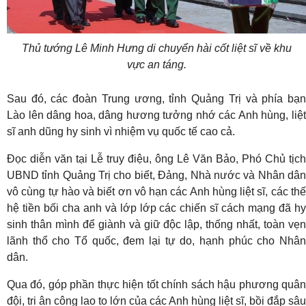
Thủ tướng Lê Minh Hưng di chuyển hài cốt liệt sĩ về khu
vực an táng.
Sau đó, các đoàn Trung ương, tỉnh Quảng Trị và phía bạn
Lào lên dâng hoa, dâng hương tưởng nhớ các Anh hùng, liệt
sĩ anh dũng hy sinh vì nhiệm vụ quốc tế cao cả.
Đọc diễn văn tại Lễ truy điệu, ông Lê Văn Bảo, Phó Chủ tịch
UBND tỉnh Quảng Trị cho biết, Đảng, Nhà nước và Nhân dân
vô cùng tự hào và biết ơn vô hạn các Anh hùng liệt sĩ, các thế
hệ tiền bối cha anh và lớp lớp các chiến sĩ cách mạng đã hy
sinh thân mình để giành và giữ độc lập, thống nhất, toàn vẹn
lãnh thổ cho Tổ quốc, đem lại tự do, hạnh phúc cho Nhân
dân.
Qua đó, góp phần thực hiện tốt chính sách hậu phương quân
đội, tri ân công lao to lớn của các Anh hùng liệt sĩ, bồi đắp sâu