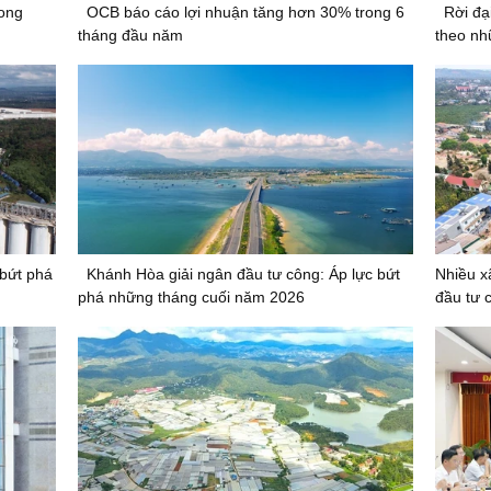
rong
OCB báo cáo lợi nhuận tăng hơn 30% trong 6
Rời đạ
tháng đầu năm
theo nh
 bứt phá
Khánh Hòa giải ngân đầu tư công: Áp lực bứt
Nhiều x
phá những tháng cuối năm 2026
đầu tư 