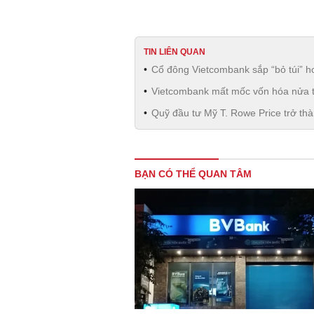
TIN LIÊN QUAN
Cổ đông Vietcombank sắp “bỏ túi” h
Vietcombank mất mốc vốn hóa nửa tr
Quỹ đầu tư Mỹ T. Rowe Price trở th
BẠN CÓ THỂ QUAN TÂM