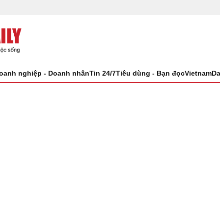
oanh nghiệp - Doanh nhân
Tin 24/7
Tiêu dùng - Bạn đọc
VietnamDa