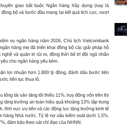
chuyển giao bắt buộc Ngân hàng Xây dựng (nay là
 đồng bộ và bước đầu mang lại kết quả tích cực, vượt
 nhiệm vụ ngân hàng năm 2026, Chủ tịch Vietcombank
gân hàng mẹ đã triển khai đồng bộ các giải pháp hỗ
 nghệ và quản trị rủi ro, đồng thời bố trí đội ngũ nhân
ng yếu cho ngân hàng yếu kém.
n lợi nhuận hơn 1.800 tỷ đồng, đánh dấu bước tiến
ước liên tục thua lỗ.
tổng tài sản tăng tối thiểu 11%, huy động vốn trên thị
ụng tăng trưởng an toàn hiệu quả khoảng 13% tập trung
, lĩnh vực ưu tiên và các động lực tăng trưởng kinh tế
n hàng Nhà nước. Tỷ lệ nợ xấu kiểm soát dưới 1,5%.
u 7%, đảm bảo theo sát chỉ đạo của NHNN.