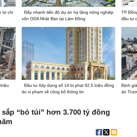
 từ chi
Đẩy nhanh tiến độ dự án hạ tầng nông nghiệp
TP Đồng
vốn ODA Nhật Bản tại Lâm Đồng
đầu tư 
triệu
Đầu tư Xây dựng số 14 bị phạt 92,5 triệu đồng
Định giá
do vi phạm về công bố thông tin
án Trươ
sắp “bỏ túi” hơn 3.700 tỷ đồng
 năm