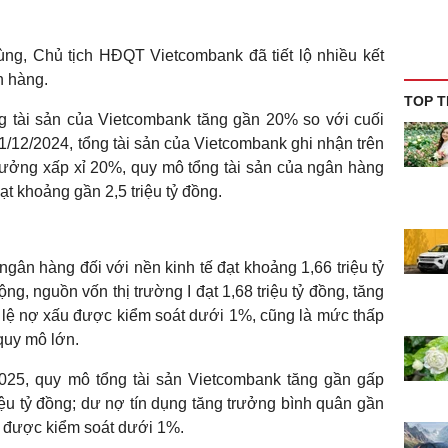
ng, Chủ tịch HĐQT Vietcombank đã tiết lộ nhiều kết
n hàng.
TOP T
g tài sản của Vietcombank tăng gần 20% so với cuối
1/12/2024, tổng tài sản của Vietcombank ghi nhận trên
trưởng xấp xỉ 20%, quy mô tổng tài sản của ngân hàng
t khoảng gần 2,5 triệu tỷ đồng.
gân hàng đối với nền kinh tế đạt khoảng 1,66 triệu tỷ
g, nguồn vốn thị trường I đạt 1,68 triệu tỷ đồng, tăng
 lệ nợ xấu được kiểm soát dưới 1%, cũng là mức thấp
 quy mô lớn.
2025, quy mô tổng tài sản Vietcombank tăng gần gấp
triệu tỷ đồng; dư nợ tín dụng tăng trưởng bình quân gần
n được kiểm soát dưới 1%.