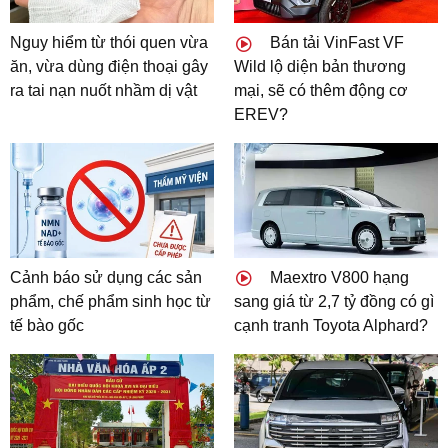
Nguy hiểm từ thói quen vừa
Bán tải VinFast VF
ăn, vừa dùng điện thoại gây
Wild lộ diện bản thương
ra tai nạn nuốt nhầm dị vật
mại, sẽ có thêm động cơ
EREV?
Cảnh báo sử dụng các sản
Maextro V800 hạng
phẩm, chế phẩm sinh học từ
sang giá từ 2,7 tỷ đồng có gì
tế bào gốc
cạnh tranh Toyota Alphard?