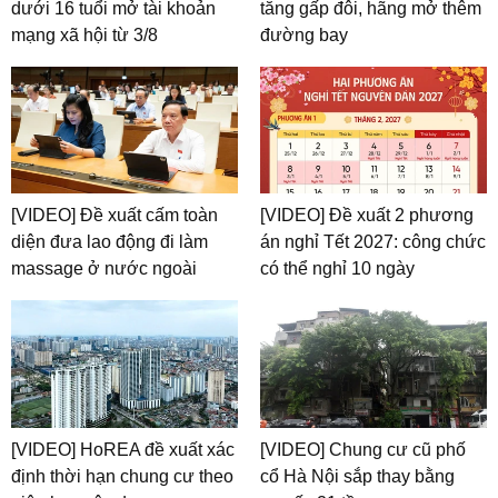
dưới 16 tuổi mở tài khoản
tăng gấp đôi, hãng mở thêm
mạng xã hội từ 3/8
đường bay
[VIDEO] Đề xuất cấm toàn
[VIDEO] Đề xuất 2 phương
diện đưa lao động đi làm
án nghỉ Tết 2027: công chức
massage ở nước ngoài
có thể nghỉ 10 ngày
[VIDEO] HoREA đề xuất xác
[VIDEO] Chung cư cũ phố
định thời hạn chung cư theo
cổ Hà Nội sắp thay bằng