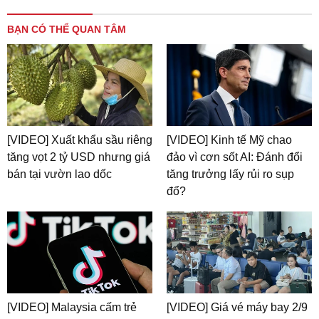
BẠN CÓ THỂ QUAN TÂM
[VIDEO] Xuất khẩu sầu riêng
[VIDEO] Kinh tế Mỹ chao
tăng vọt 2 tỷ USD nhưng giá
đảo vì cơn sốt AI: Đánh đổi
bán tại vườn lao dốc
tăng trưởng lấy rủi ro sụp
đổ?
[VIDEO] Malaysia cấm trẻ
[VIDEO] Giá vé máy bay 2/9