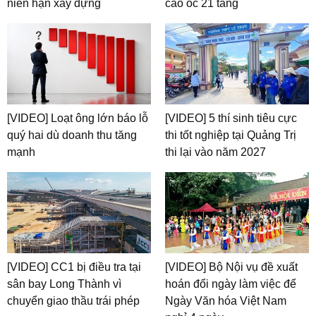
niên hạn xây dựng
cao ốc 21 tầng
[VIDEO] Loạt ông lớn báo lỗ
[VIDEO] 5 thí sinh tiêu cực
quý hai dù doanh thu tăng
thi tốt nghiệp tại Quảng Trị
mạnh
thi lại vào năm 2027
[VIDEO] CC1 bị điều tra tại
[VIDEO] Bộ Nội vụ đề xuất
sân bay Long Thành vì
hoán đổi ngày làm việc để
chuyển giao thầu trái phép
Ngày Văn hóa Việt Nam