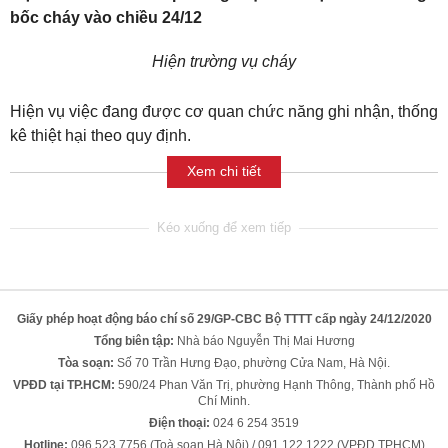
bốc cháy vào chiều 24/12
Hiện trường vụ cháy
Hiện vụ việc đang được cơ quan chức năng ghi nhận, thống
kê thiệt hại theo quy định.
Xem chi tiết
Giấy phép hoạt động báo chí số 29/GP-CBC Bộ TTTT cấp ngày 24/12/2020
Tổng biên tập:
Nhà báo Nguyễn Thị Mai Hương
Tòa soạn:
Số 70 Trần Hưng Đạo, phường Cửa Nam, Hà Nội.
VPĐD tại TP.HCM:
590/24 Phan Văn Trị, phường Hạnh Thông, Thành phố Hồ
Chí Minh.
Điện thoại:
024 6 254 3519
Hotline:
096 523 7756 (Toà soạn Hà Nội) / 091 122 1222 (VPĐD TPHCM)