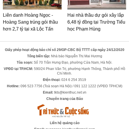
Liên danh Hoàng Ngọc -
Hai nhà thầu dự gói xây lắp
Hoàng Sang trúng gói thầu
6,48 tỷ đồng tại Trường Tiểu
hơn 2,7 tỷ tại xã Lộc Tấn
học Phạm Hùng
Giấy phép hoạt động báo chí số 29/GP-CBC Bộ TTTT cấp ngày 24/12/2020
Tổng biên tập:
Nhà báo Nguyễn Thị Mai Hương
Tòa soạn:
Số 70 Trần Hưng Đạo, phường Cửa Nam, Hà Nội.
VPĐD tại TP.HCM:
590/24 Phan Văn Trị, phường Hạnh Thông, Thành phố Hồ
Chí Minh.
Điện thoại:
024 6 254 3519
Hotline:
096 523 7756 (Toà soạn Hà Nội) / 091 122 1222 (VPĐD TPHCM)
Email:
tkts@kienthuc.net.vn
Chuyên trang của Báo
Liên hệ quảng cáo