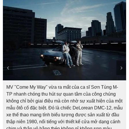
MV "Come My Way" vừa ra mắt của ca sĩ Sơn Tùng M-
TP nhanh chóng thu hút sự quan tâm của công chúng
không chỉ bởi giai điệu mà còn nhờ sự xuất hiện của một
mẫu ôtô cổ đặc biệt. Đó là chiếc DeLorean DMC-12, mẫu
xe thể thao mang tính biểu tượng được sản xuất từ đầu
thập niên 1980, nổi tiếng với thiết kế cửa mở dạng cánh
chim và thân vỏ bằng thép không gỉ không sơn màu.