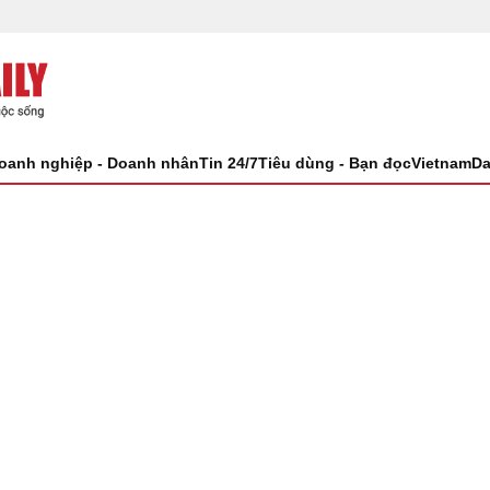
oanh nghiệp - Doanh nhân
Tin 24/7
Tiêu dùng - Bạn đọc
VietnamDa