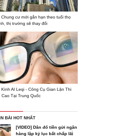
 Chung cư mới gắn hạn theo tuổi thọ
nh, thị trường sẽ thay đổi
 Kính AI Leqi - Công Cụ Gian Lận Thi
 Cao Tại Trung Quốc
IN BÀI HOT NHẤT
[VIDEO] Dân đổ tiền gửi ngân
hàng lập kỷ lục bất chấp lãi