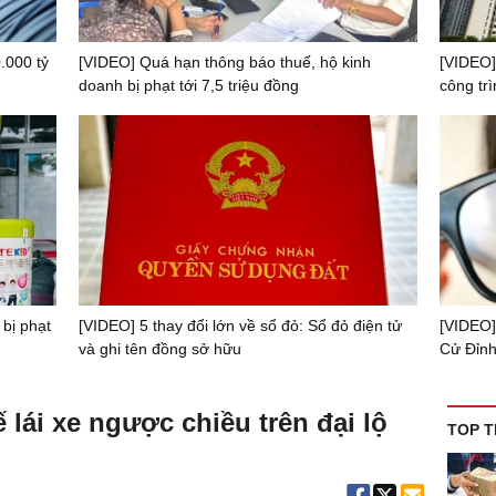
.000 tỷ
[VIDEO] Quá hạn thông báo thuế, hộ kinh
[VIDEO]
doanh bị phạt tới 7,5 triệu đồng
công trì
 bị phạt
[VIDEO] 5 thay đổi lớn về sổ đỏ: Sổ đỏ điện tử
[VIDEO]
và ghi tên đồng sở hữu
Cử Đỉnh
 lái xe ngược chiều trên đại lộ
TOP T